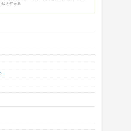
外吸收/热导法
会