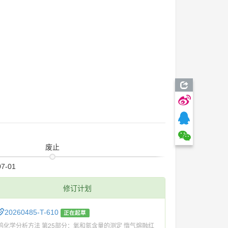
废止
07-01
修订计划
20260485-T-610
正在起草
钨化学分析方法 第25部分：氧和氮含量的测定 惰气熔融红