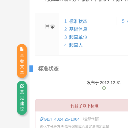
1
标准状态
5
目录
2
基础信息
3
起草单位
4
起草人
查
看
文
标准状态
本
发布
于 2012-12-31
意
见
建
代替了以下标准
议
GB/T 4324.25-1984
（全部代替）
钨化学分析方法 惰气熔融库仑滴定法测定氧量