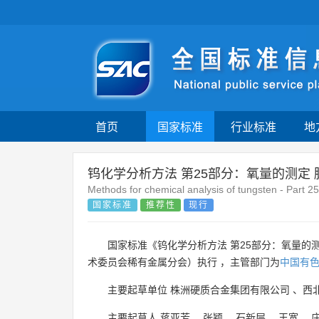
首页
国家标准
行业标准
地
钨化学分析方法 第25部分：氧量的测定
Methods for chemical analysis of tungsten - Part 25
国家标准
推荐性
现行
国家标准《钨化学分析方法 第25部分：氧量的测
术委员会稀有金属分会）执行 ，主管部门为
中国有
主要起草单位
株洲硬质合金集团有限公司
、
西
主要起草人
蒋亚芳
、
张颖
、
石新层
、
王宽
、