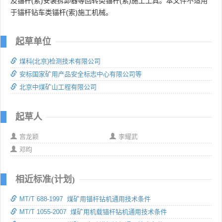
及锚杆(索)安装拆卸器等回转类锚杆(索)施工工具。本文件不适用
于锚杆钻车类锚杆(索)施工机械。
起草单位
煤科(北京)检测技术有限公司
安标国家矿用产品安全标志中心有限公司等
北京中煤矿山工程有限公司
起草人
宫龙颖
李耀武
邓昀
相近标准(计划)
MT/T 688-1997 煤矿用锚杆钻机通用技术条件
MT/T 1055-2007 煤矿用机载锚杆钻机通用技术条件