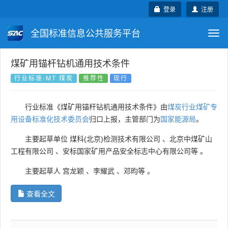
登录
注册
全国标准信息公共服务平台
Togg
navi
国家标准
行业标准
地方标准
煤矿用锚杆钻机通用技术条件
行业标准-MT 煤炭
推荐性
现行
团体标准
企业标准
国际标准
行业标准《煤矿用锚杆钻机通用技术条件》由
煤炭行业煤矿专
国外标准
技术委员会
用设备标准化技术委员会
归口上报，主管部门为
国家能源局
。
主要起草单位
煤科(北京)检测技术有限公司
、
北京中煤矿山
工程有限公司
、
安标国家矿用产品安全标志中心有限公司等
。
主要起草人
宫龙颖
、
李耀武
、
邓昀等
。
查看全文