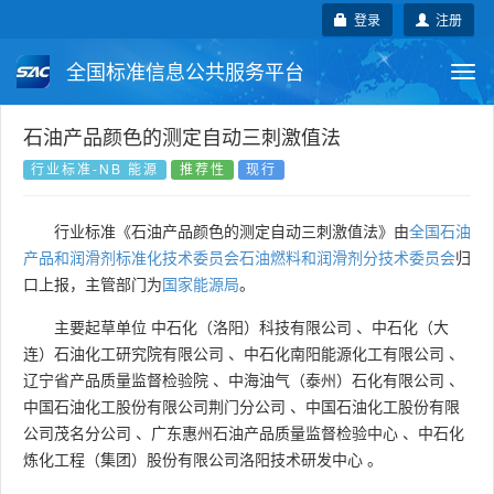
登录
注册
全国标准信息公共服务平台
Togg
navi
国家标准
行业标准
地方标准
石油产品颜色的测定自动三刺激值法
行业标准-NB 能源
推荐性
现行
团体标准
企业标准
国际标准
行业标准《石油产品颜色的测定自动三刺激值法》由
全国石油
国外标准
技术委员会
产品和润滑剂标准化技术委员会石油燃料和润滑剂分技术委员会
归
口上报，主管部门为
国家能源局
。
主要起草单位
中石化（洛阳）科技有限公司
、
中石化（大
连）石油化工研究院有限公司
、
中石化南阳能源化工有限公司
、
辽宁省产品质量监督检验院
、
中海油气（泰州）石化有限公司
、
中国石油化工股份有限公司荆门分公司
、
中国石油化工股份有限
公司茂名分公司
、
广东惠州石油产品质量监督检验中心
、
中石化
炼化工程（集团）股份有限公司洛阳技术研发中心
。