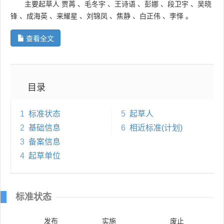
主要起草人
贾苒
、
毛冬宇
、
王诗语
、
彭娜
、
段卫宇
、
吴晓
锋
、
成海英
、
来耀星
、
刘锦凤
、
焦静
、
白正伟
、
李怿
。
查看全文
目录
1
标准状态
5
起草人
2
基础信息
6
相近标准(计划)
3
备案信息
4
起草单位
标准状态
发布
实施
废止