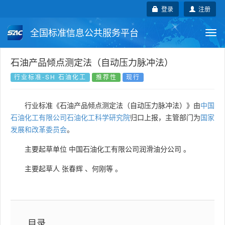
登录
注册
全国标准信息公共服务平台
Togg
navi
国家标准
行业标准
地方标准
石油产品倾点测定法（自动压力脉冲法）
行业标准-SH 石油化工
推荐性
现行
团体标准
企业标准
国际标准
行业标准《石油产品倾点测定法（自动压力脉冲法）》由
中国
国外标准
技术委员会
石油化工有限公司石油化工科学研究院
归口上报，主管部门为
国家
发展和改革委员会
。
主要起草单位
中国石油化工有限公司润滑油分公司
。
主要起草人
张春辉
、
何刚等
。
目录