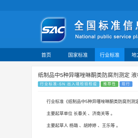
首页
国家标准
行业标准
地
纸制品中5种异噻唑啉酮类防腐剂测定 液
行业标准-SN 出入境检验检疫
推荐性
现行
行业标准《纸制品中5种异噻唑啉酮类防腐剂测定
主要起草单位
长春关
、
济南关等
。
主要起草人
杨璐
、
胡婷婷
、
王乐等
。