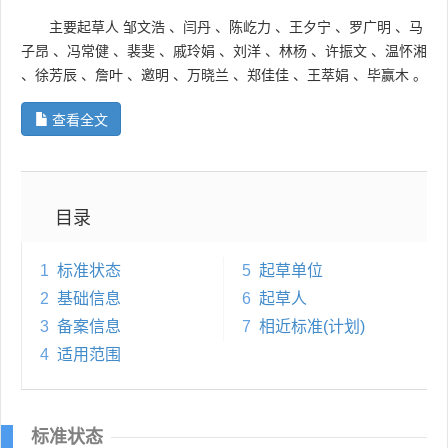
主要起草人
邹文浩
、
闫丹
、
陈屹力
、
王夕宁
、
罗广明
、
马
子昂
、
冯常健
、
裴斐
、
戚玲娟
、
刘洋
、
林杨
、
许振文
、
温怀湘
、
徐芳辰
、
詹叶
、
邀明
、
万晓兰
、
郑佳佳
、
王萃娟
、
毕赢木
。
查看全文
目录
1
标准状态
5
起草单位
2
基础信息
6
起草人
3
备案信息
7
相近标准(计划)
4
适用范围
标准状态