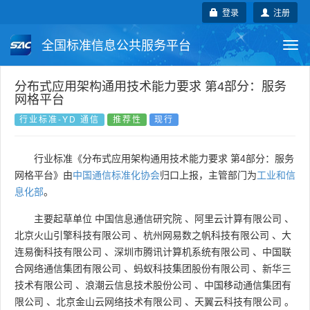
登录
注册
全国标准信息公共服务平台
Togg
navi
国家标准
行业标准
地方标准
分布式应用架构通用技术能力要求 第4部分：服务
网格平台
团体标准
企业标准
国际标准
行业标准-YD 通信
推荐性
现行
国外标准
技术委员会
行业标准《分布式应用架构通用技术能力要求 第4部分：服务
网格平台》由
中国通信标准化协会
归口上报，主管部门为
工业和信
息化部
。
主要起草单位
中国信息通信研究院
、
阿里云计算有限公司
、
北京火山引擎科技有限公司
、
杭州网易数之帆科技有限公司
、
大
连易衡科技有限公司
、
深圳市腾讯计算机系统有限公司
、
中国联
合网络通信集团有限公司
、
蚂蚁科技集团股份有限公司
、
新华三
技术有限公司
、
浪潮云信息技术股份公司
、
中国移动通信集团有
限公司
、
北京金山云网络技术有限公司
、
天翼云科技有限公司
。