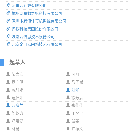
阿里云计算有限公司
杭州网易数之帆科技有限公司
深圳市腾讯计算机系统有限公司
蚂蚁科技集团股份有限公司
浪潮云信息技术股份公司
北京金山云网络技术有限公司
起草人
邹文浩
闫丹
罗广明
马子昂
戚玲娟
刘洋
温怀湘
徐芳辰
万晓兰
郑佳佳
陈屹力
王夕宁
冯常健
裴斐
林杨
许振文