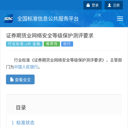
登录
注册
全国标准信息公共服务平台
Togg
navi
国家标准
行业标准
地方标准
证券期货业网络安全等级保护测评要求
行业标准-JR 金融
推荐性
现行
团体标准
企业标准
国际标准
行业标准《证券期货业网络安全等级保护测评要求》，主管部
国外标准
技术委员会
门为
中国人民银行
。
查看全文
目录
1
标准状态