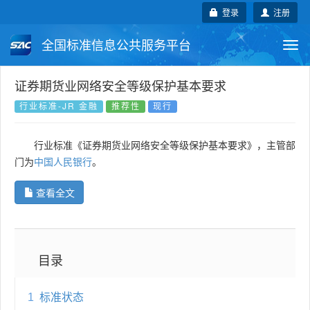
登录
注册
全国标准信息公共服务平台
Togg
navi
国家标准
行业标准
地方标准
证券期货业网络安全等级保护基本要求
行业标准-JR 金融
推荐性
现行
团体标准
企业标准
国际标准
行业标准《证券期货业网络安全等级保护基本要求》，主管部
国外标准
技术委员会
门为
中国人民银行
。
查看全文
目录
1
标准状态