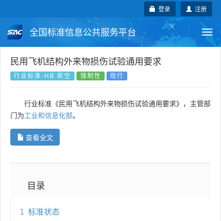
登录
注册
全国标准信息公共服务平台
Togg
navi
国家标准
行业标准
地方标准
民用飞机结构外来物损伤试验通用要求
行业标准-HB 航空
强制性
现行
团体标准
企业标准
国际标准
行业标准《民用飞机结构外来物损伤试验通用要求》，主管部
国外标准
技术委员会
门为
工业和信息化部
。
查看全文
目录
1
标准状态