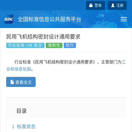
登录
注册
全国标准信息公共服务平台
Togg
navi
国家标准
行业标准
地方标准
民用飞机结构密封设计通用要求
行业标准-HB 航空
强制性
现行
团体标准
企业标准
国际标准
行业标准《民用飞机结构密封设计通用要求》，主管部门为
工
国外标准
技术委员会
业和信息化部
。
查看全文
目录
1
标准状态