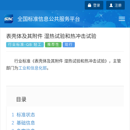
登录
注册
全国标准信息公共服务平台
Togg
navi
国家标准
行业标准
地方标准
表壳体及其附件 湿热试验和热冲击试验
行业标准-QB 轻工
推荐性
现行
团体标准
企业标准
国际标准
行业标准《表壳体及其附件 湿热试验和热冲击试验》，主管
国外标准
技术委员会
部门为
工业和信息化部
。
目录
1
标准状态
2
基础信息