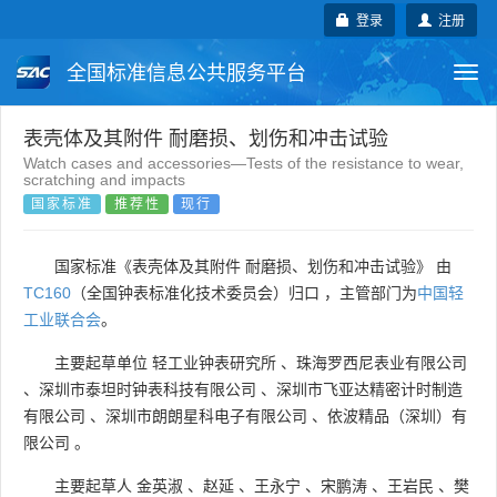
登录
注册
全国标准信息公共服务平台
Togg
navi
国家标准
行业标准
地方标准
表壳体及其附件 耐磨损、划伤和冲击试验
Watch cases and accessories—Tests of the resistance to wear,
scratching and impacts
团体标准
企业标准
国际标准
国家标准
推荐性
现行
国外标准
技术委员会
国家标准《表壳体及其附件 耐磨损、划伤和冲击试验》 由
TC160
（全国钟表标准化技术委员会）归口 ，主管部门为
中国轻
工业联合会
。
主要起草单位
轻工业钟表研究所
、
珠海罗西尼表业有限公司
、
深圳市泰坦时钟表科技有限公司
、
深圳市飞亚达精密计时制造
有限公司
、
深圳市朗朗星科电子有限公司
、
依波精品（深圳）有
限公司
。
主要起草人
金英淑
、
赵延
、
王永宁
、
宋鹏涛
、
王岩民
、
樊