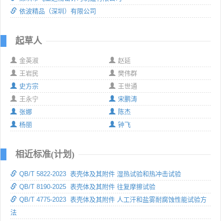
依波精品（深圳）有限公司
起草人
金英淑
赵延
王岩民
樊伟群
史方宗
王世通
王永宁
宋鹏涛
张娜
陈杰
杨丽
钟飞
相近标准(计划)
QB/T 5822-2023 表壳体及其附件 湿热试验和热冲击试验
QB/T 8190-2025 表壳体及其附件 往复摩擦试验
QB/T 4775-2023 表壳体及其附件 人工汗和盐雾耐腐蚀性能试验方
法