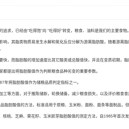
追求，已经由“吃得饱”向 “吃得好”转变，粮食、油料是我们的主要食物
影响，其脂类物质易发生水解和氧化反应分解为游离脂肪酸，随着游离脂
。
要快，而脂肪酸的增加速度比其它酸类或总酸值快，并且在变质初期，脂
家都提出将脂肪酸值作为判断粮食品种劣变的重要参数。
87年将脂肪酸值作为储粮品质判定指标之一。
加工等方面，对于推陈储新，轮换储备，减少粮食损失，以及评价粮食食
研磨制品脂肪酸值的方法，标准适用于原粮、玉米粉、面粉、面条等面制品，
菜籽、核桃、芝麻、葵花籽、玉米胚芽脂肪酸值的测定方法，自1985年首次发