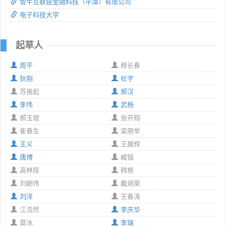
智牛互联链金融科技（平潭）有限公司
电子科技大学
起草人
周平
穆长春
狄刚
杜宇
苏振彪
郝汉
李伟
武杨
郝玉琨
张开翔
崔春生
梁朋举
王义
王晨辉
唐博
臧铖
高林挥
韩根
刘朝伟
戴炳荣
刘洋
王春涛
江浩然
李庆华
莫冰
李瑞