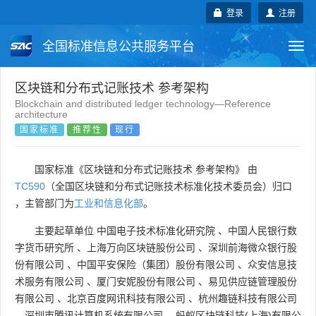
登录
注册
全国标准信息公共服务平台
Togg
navi
国家标准
行业标准
地方标准
区块链和分布式记账技术 参考架构
Blockchain and distributed ledger technology—Reference
architecture
团体标准
企业标准
国际标准
国家标准
推荐性
现行
国外标准
技术委员会
国家标准《区块链和分布式记账技术 参考架构》 由
TC590
（全国区块链和分布式记账技术标准化技术委员会）归口
，主管部门为
工业和信息化部
。
主要起草单位
中国电子技术标准化研究院
、
中国人民银行数
字货币研究所
、
上海万向区块链股份公司
、
深圳前海微众银行股
份有限公司
、
中国平安保险（集团）股份有限公司
、
众安信息技
术服务有限公司
、
厦门安妮股份有限公司
、
易见供应链管理股份
有限公司
、
北京百度网讯科技有限公司
、
杭州趣链科技有限公司
、
深圳市腾讯计算机系统有限公司
、
蚂蚁区块链科技(上海)有限公