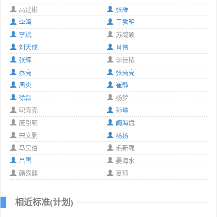
高建彬
张雁
李鸣
于秀明
李斌
苏威硕
刘天成
肖伟
张辉
李佳秾
蔡亮
张亮亮
周炎
崔静
徐磊
杨梦
职亮亮
孙琳
庞引明
阚海斌
宋文鹏
杨扬
马昊伯
毛新强
吕雪
晏海水
颜嘉麒
夏琦
相近标准(计划)