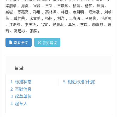
梁朋举
、
周炎
、
崔静
、
王义
、
王晨辉
、
徐磊
、
杨梦
、
唐博
、
臧铖
、
职亮亮
、
孙琳
、
高林挥
、
韩根
、
庞引明
、
阚海斌
、
刘朝
伟
、
戴炳荣
、
宋文鹏
、
杨扬
、
刘洋
、
王春涛
、
马昊伯
、
毛新强
、
江浩然
、
李庆华
、
吕雪
、
晏海水
、
莫冰
、
李瑞
、
颜嘉麒
、
夏
琦
、
高建彬
、
张雁
。
查看全文
意见建议
目录
1
标准状态
5
相近标准(计划)
2
基础信息
3
起草单位
4
起草人