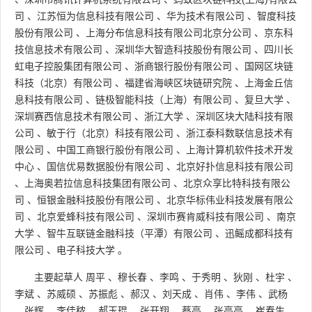
司
、
江苏恒为信息科技有限公司
、
华为技术有限公司
、
智度科技
股份有限公司
、
上海分布信息科技有限公司北京分公司
、
京东科
技信息技术有限公司
、
深圳华大智造科技股份有限公司
、
四川长
虹电子控股集团有限公司
、
浙商银行股份有限公司
、
国网区块链
科技（北京）有限公司
、
福建省海峡区块链研究院
、
上海金丘信
息科技有限公司
、
链极智能科技（上海）有限公司
、
复旦大学
、
深圳赛西信息技术有限公司
、
浙江大学
、
深圳区块大陆科技有限
公司
、
敏于行（北京）科技有限公司
、
浙江泰科数联信息技术有
限公司
、
中国工商银行股份有限公司
、
上海计算机软件技术开发
中心
、
国信优易数据股份有限公司
、
北京好扑信息科技有限公司
、
上海奥若拉信息科技集团有限公司
、
北京众享比特科技有限公
司
、
恒银金融科技股份有限公司
、
北京华标伟业科技发展有限公
司
、
北京爱蜂科技有限公司
、
深圳市赛肯威科技有限公司
、
南京
大学
、
智牛互联链金融科技（平潭）有限公司
、
迅鳐成都科技有
限公司
、
电子科技大学
。
主要起草人
周平
、
穆长春
、
李鸣
、
于秀明
、
狄刚
、
杜宇
、
李斌
、
苏威硕
、
苏振彪
、
郝汉
、
刘天成
、
肖伟
、
李伟
、
武杨
、
张辉
、
李佳秾
、
郝玉琨
、
张开翔
、
蔡亮
、
张亮亮
、
崔春生
、