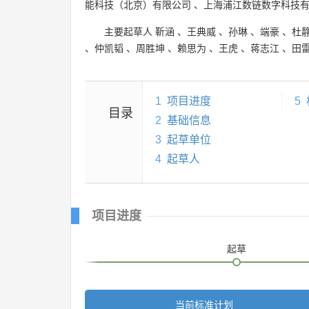
能科技（北京）有限公司
、
上海浦江数链数字科技
主要起草人
靳涵
、
王典威
、
孙琳
、
端豪
、
杜
、
仲凯韬
、
周胜坤
、
赖思为
、
王虎
、
蒋志江
、
田
1
项目进度
5
目录
2
基础信息
3
起草单位
4
起草人
项目进度
起草
当前标准计划