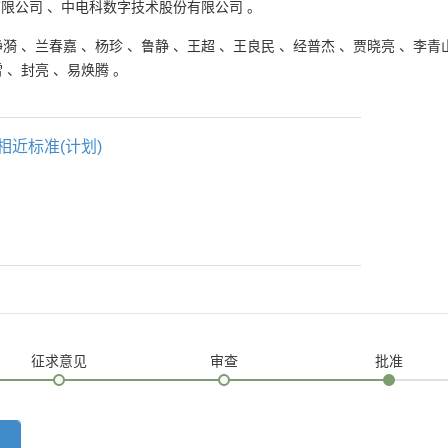
有限公司
、
中电科数字技术股份有限公司
。
静漪
、
兰春嘉
、
杨珍
、
鲁静
、
王超
、
王良民
、
经普杰
、
贾晓亮
、
李青
雷
、
封亮
、
易焕腾
。
相近标准(计划)
征求意见
审查
批准