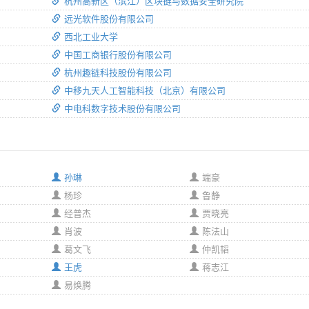
杭州高新区（滨江）区块链与数据安全研究院
远光软件股份有限公司
西北工业大学
中国工商银行股份有限公司
杭州趣链科技股份有限公司
中移九天人工智能科技（北京）有限公司
中电科数字技术股份有限公司
孙琳
端豪
杨珍
鲁静
经普杰
贾晓亮
肖波
陈法山
葛文飞
仲凯韬
王虎
蒋志江
易焕腾