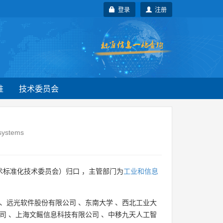
登录
注册
准
技术委员会
 systems
术标准化技术委员会）归口 ，主管部门为
工业和信息
、
远光软件股份有限公司
、
东南大学
、
西北工业大
司
、
上海文鳐信息科技有限公司
、
中移九天人工智