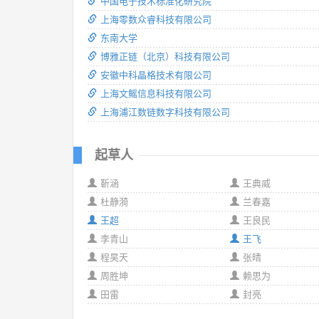
中国电子技术标准化研究院
上海零数众睿科技有限公司
东南大学
博雅正链（北京）科技有限公司
安徽中科晶格技术有限公司
上海文鳐信息科技有限公司
上海浦江数链数字科技有限公司
起草人
靳涵
王典威
杜静漪
兰春嘉
王超
王良民
李青山
王飞
程昊天
张晴
周胜坤
赖思为
田雷
封亮