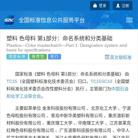
登录
注册
全国标准信息公共服务平台
Togg
navi
国家标准
行业标准
地方标准
塑料 色母料 第1部分：命名系统和分类基础
Plastics—Color masterbatch—Part 1: Designation system and
basis for specifications
团体标准
企业标准
国际标准
国家标准
推荐性
现行
英文版标准
国外标准
技术委员会
国家标准《塑料 色母料 第1部分：命名系统和分类基础》 由
TC15
（全国塑料标准化技术委员会）归口，
TC15SC10
（全国塑
料标准化技术委员会改性塑料分会）执行 ，主管部门为
中国石油
和化学工业联合会
。
主要起草单位
金发科技股份有限公司
、
北京化工大学
、
宁波
色母粒股份有限公司
、
青岛中新华美塑料有限公司
、
重庆澳彩新
材料股份有限公司
、
重庆理工大学
、
华南理工大学
、
江苏普莱克
红梅色母料股份有限公司
、
广东波斯科技股份有限公司
、
中华人
民共和国青岛大港海关
、
浙江七色鹿色母粒有限公司
、
浙江金彩