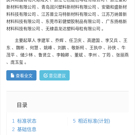
新材料有限公司
、
青岛润兴塑料新材料有限公司
、
安徽和盛新材
料科技有限公司
、
江苏普立马特新材料有限公司
、
江苏万纳普新
材料科技有限公司
、
东莞市彩健塑胶制品有限公司
、
广东扬格新
材料科技有限公司
、
无棣县龙达塑料母粒有限公司
。
主要起草人
李建军
、
乔辉
、
任卫庆
、
高建国
、
李又兵
、
王
东
、
魏彬
、
何慧
、
姚峰
、
刘鹏
、
敬新柯
、
王执中
、
孙侠
、
牛
茂平
、
储少林
、
鲁贤立
、
李翰卿
、
董斌
、
李州
、
丁筠
、
张丽燕
、
庞玉玺
。
查看全文
意见建议
目录
1
标准状态
5
相近标准(计划)
2
基础信息