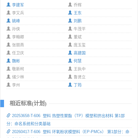
李建军
乔辉
李又兵
王东
姚峰
刘鹏
孙侠
牛茂平
李翰卿
董斌
张丽燕
庞玉玺
任卫庆
高建国
魏彬
何慧
敬新柯
王执中
储少林
鲁贤立
李州
丁筠
相近标准(计划)
20253658-T-606 塑料 热塑性聚酯（TP）模塑和挤出材料 第1部
分：命名系统和分类基础
20260417-T-606 塑料 环氧粉状模塑料（EP-PMCs） 第1部分：命