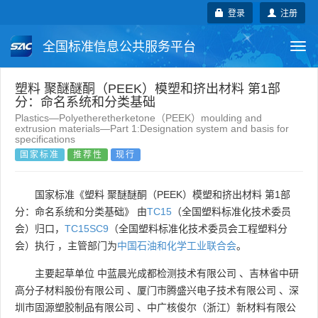
登录
注册
全国标准信息公共服务平台
Togg
navi
国家标准
行业标准
地方标准
塑料 聚醚醚酮（PEEK）模塑和挤出材料 第1部
分：命名系统和分类基础
Plastics—Polyetheretherketone（PEEK）moulding and
团体标准
企业标准
国际标准
extrusion materials—Part 1:Designation system and basis for
specifications
国家标准
推荐性
现行
国外标准
技术委员会
国家标准《塑料 聚醚醚酮（PEEK）模塑和挤出材料 第1部
分：命名系统和分类基础》 由
TC15
（全国塑料标准化技术委员
会）归口，
TC15SC9
（全国塑料标准化技术委员会工程塑料分
会）执行 ，主管部门为
中国石油和化学工业联合会
。
主要起草单位
中蓝晨光成都检测技术有限公司
、
吉林省中研
高分子材料股份有限公司
、
厦门市腾盛兴电子技术有限公司
、
深
圳市固源塑胶制品有限公司
、
中广核俊尔（浙江）新材料有限公