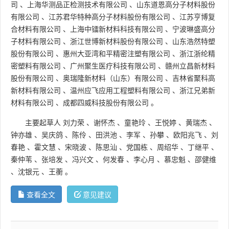
司
、
上海华测品正检测技术有限公司
、
山东道恩高分子材料股份
有限公司
、
江苏君华特种高分子材料股份有限公司
、
江苏亨博复
合材料有限公司
、
上海中镭新材料科技有限公司
、
宁波琳盛高分
子材料有限公司
、
浙江世博新材料股份有限公司
、
山东浩然特塑
股份有限公司
、
惠州大亚湾和平精密注塑有限公司
、
浙江浙纶精
密塑料有限公司
、
广州聚生医疗科技有限公司
、
赣州立昌新材料
股份有限公司
、
奥瑞隆新材料（山东）有限公司
、
吉林省聚科高
新材料有限公司
、
温州应飞应用工程塑料有限公司
、
浙江兄弟新
材料有限公司
、
成都四威科技股份有限公司
。
主要起草人
刘力荣
、
谢怀杰
、
童艳玲
、
王悦婷
、
黄瑞杰
、
钟亦雄
、
吴庆鸽
、
陈伶
、
田洪池
、
李军
、
孙攀
、
欧阳兆飞
、
刘
春艳
、
霍文慧
、
宋晓波
、
陈思汕
、
党国栋
、
周绍华
、
丁继平
、
秦仲苇
、
张培发
、
冯兴文
、
何发春
、
李心月
、
慕忠魁
、
邵健维
、
沈银元
、
王蘅
。
查看全文
意见建议