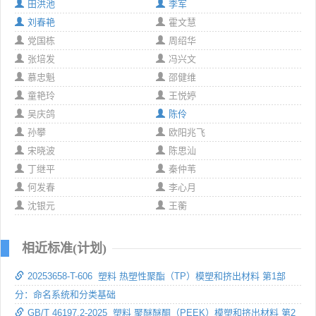
田洪池
李军
刘春艳
霍文慧
党国栋
周绍华
张培发
冯兴文
慕忠魁
邵健维
童艳玲
王悦婷
吴庆鸽
陈伶
孙攀
欧阳兆飞
宋晓波
陈思汕
丁继平
秦仲苇
何发春
李心月
沈银元
王蘅
相近标准(计划)
20253658-T-606 塑料 热塑性聚酯（TP）模塑和挤出材料 第1部
分：命名系统和分类基础
GB/T 46197.2-2025 塑料 聚醚醚酮（PEEK）模塑和挤出材料 第2