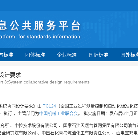
方标准
团体标准
企业标准
国际标准
国外标
设计要求
art 3:System collaborative design requirements
：系统协同设计要求》由
TC124
（全国工业过程测量控制和自动化标准化技
）执行 ，主管部门为
中国机械工业联合会
。 拟实施日期：发布后6个月
研究所
、
中控技术股份有限公司
、
国家石油天然气管网集团有限公司油气
安全研究院有限公司
、
中国石化青岛炼油化工有限责任公司
、
西电宝鸡电