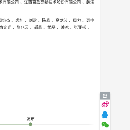
术有限公司
、
江西百盈高新技术股份有限公司
、
慈溪
周纯杰
、
裘坤
、
刘盈
、
陈鑫
、
高龙波
、
周力
、
聂中
俞文光
、
张兆云
、
郝鑫
、
武磊
、
帅冰
、
张亚彬
、
发布