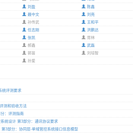
刘盈
陈鑫
聂中文
刘亮
孙传武
王和平
任志刚
洪鹏达
张凯
胥林
郝鑫
武磊
郭苗
刘培智
孙爱
分：系统评测要求
现场评测和验收方法
第3部分：评测指南
智能防控系统设计 第3部分：通讯协议要求
技术要求 第3部分：协同层-单域管控系统接口信息模型