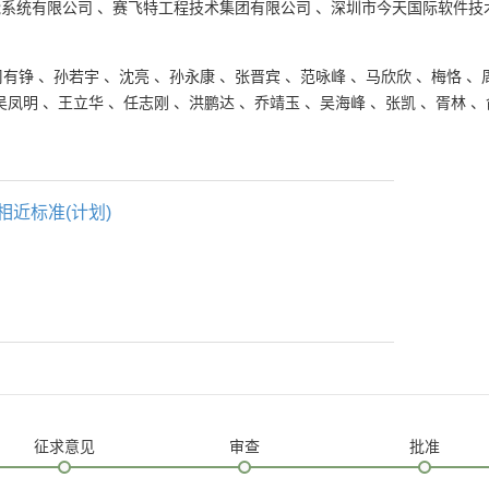
能系统有限公司
、
赛飞特工程技术集团有限公司
、
深圳市今天国际软件技
周有铮
、
孙若宇
、
沈亮
、
孙永康
、
张晋宾
、
范咏峰
、
马欣欣
、
梅恪
、
吴凤明
、
王立华
、
任志刚
、
洪鹏达
、
乔靖玉
、
吴海峰
、
张凯
、
胥林
、
相近标准(计划)
征求意见
审查
批准