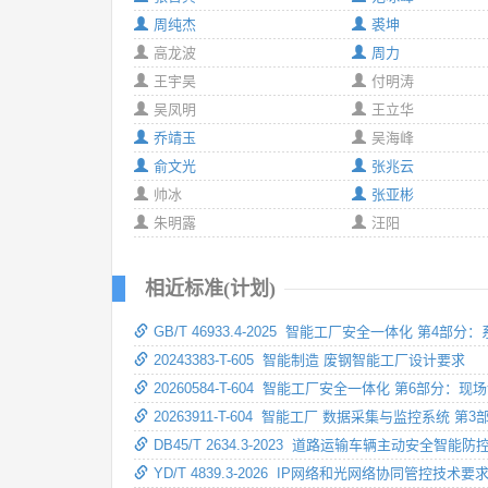
周纯杰
裘坤
高龙波
周力
王宇昊
付明涛
吴凤明
王立华
乔靖玉
吴海峰
俞文光
张兆云
帅冰
张亚彬
朱明露
汪阳
相近标准(计划)
GB/T 46933.4-2025 智能工厂安全一体化 第4部
20243383-T-605 智能制造 废钢智能工厂设计要求
20260584-T-604 智能工厂安全一体化 第6部分：
20263911-T-604 智能工厂 数据采集与监控系统 
DB45/T 2634.3-2023 道路运输车辆主动安全
YD/T 4839.3-2026 IP网络和光网络协同管控