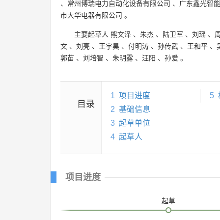
、
常州博瑞电力自动化设备有限公司
、
广东鑫光智
市大华电器有限公司
。
主要起草人
熊文泽
、
朱杰
、
陆卫军
、
刘瑶
、
文
、
刘亮
、
王宇昊
、
付明涛
、
孙传武
、
王和平
、
郭苗
、
刘培智
、
朱明露
、
汪阳
、
孙爱
。
1
项目进度
5
目录
2
基础信息
3
起草单位
4
起草人
项目进度
起草