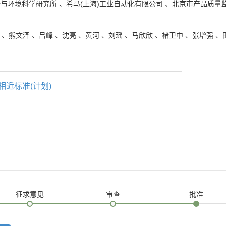
全与环境科学研究所
、
希马(上海)工业自动化有限公司
、
北京市产品质量
、
熊文泽
、
吕峰
、
沈亮
、
黄河
、
刘瑶
、
马欣欣
、
褚卫中
、
张增强
、
相近标准(计划)
征求意见
审查
批准