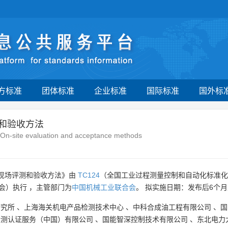
方标准
团体标准
企业标准
国际标准
国外标
测和验收方法
 6:On-site evaluation and acceptance methods
：现场评测和验收方法》由
TC124
（全国工业过程测量控制和自动化标准化
会）执行 ，主管部门为
中国机械工业联合会
。 拟实施日期：发布后6个
研究所
、
上海海关机电产品检测技术中心
、
中科合成油工程有限公司
、
国
检测认证服务（中国）有限公司
、
国能智深控制技术有限公司
、
东北电力