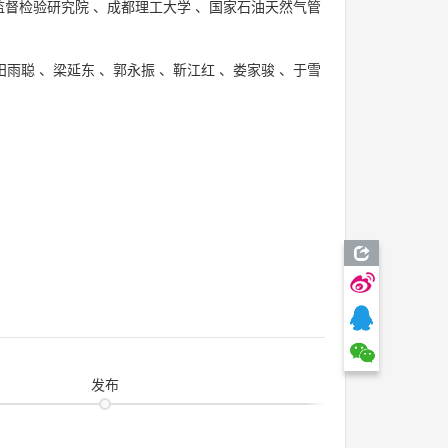
监督检验研究院
、
成都理工大学
、
国家石油天然气管
田雨聪
、
梁延东
、
郭永振
、
靳江红
、
娄家骏
、
于雪
发布