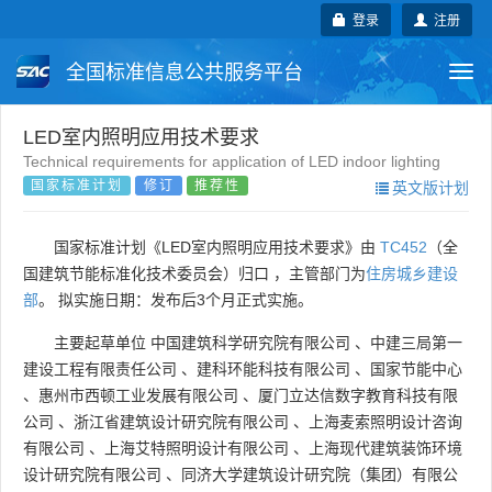
登录
注册
全国标准信息公共服务平台
Togg
navi
国家标准
行业标准
地方标准
LED室内照明应用技术要求
Technical requirements for application of LED indoor lighting
国家标准计划
修订
推荐性
英文版计划
团体标准
企业标准
国际标准
国外标准
技术委员会
国家标准计划《LED室内照明应用技术要求》由
TC452
（全
国建筑节能标准化技术委员会）归口 ，主管部门为
住房城乡建设
部
。 拟实施日期：发布后3个月正式实施。
主要起草单位
中国建筑科学研究院有限公司
、
中建三局第一
建设工程有限责任公司
、
建科环能科技有限公司
、
国家节能中心
、
惠州市西顿工业发展有限公司
、
厦门立达信数字教育科技有限
公司
、
浙江省建筑设计研究院有限公司
、
上海麦索照明设计咨询
有限公司
、
上海艾特照明设计有限公司
、
上海现代建筑装饰环境
设计研究院有限公司
、
同济大学建筑设计研究院（集团）有限公