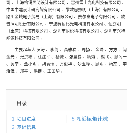
司
、
上海格锐照明设计有限公司
、
惠州雷士光电科技有限公司
、
中国中建设计研究院有限公司
、
黎欧思照明（上海）有限公司
、
路川金域电子贸易（上海）有限公司
、
赛尔富电子有限公司
、
欧
普照明股份有限公司
、
宁波赛耐比光电科技有限公司
、
恒亦明
（重庆）科技有限公司
、
深圳市耐锐科技有限公司
、
深圳市兴特
能源科技有限公司
。
主要起草人
罗涛
、
李剑
、
高雅春
、
周扬
、
金珠
、
方方
、
闫
金光
、
张洪彬
、
汪建平
、
杨贇
、
张晨露
、
杨秀
、
熊飞
、
顾闻一
、
黄宁
、
金小明
、
胡袁瑞
、
方俊华
、
沙玉峰
、
顾明
、
杨杰
、
李
治佳
、
郑平
、
洪健
、
王国华
。
目录
1
项目进度
5
相近标准(计划)
2
基础信息