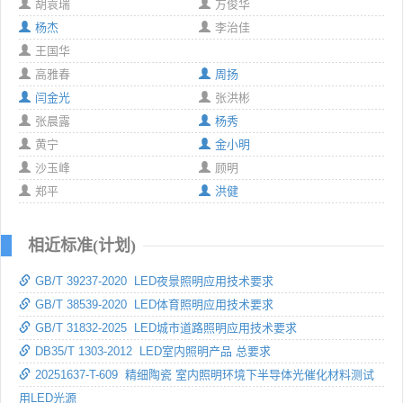
胡袁瑞
方俊华
杨杰
李治佳
王国华
高雅春
周扬
闫金光
张洪彬
张晨露
杨秀
黄宁
金小明
沙玉峰
顾明
郑平
洪健
相近标准(计划)
GB/T 39237-2020 LED夜景照明应用技术要求
GB/T 38539-2020 LED体育照明应用技术要求
GB/T 31832-2025 LED城市道路照明应用技术要求
DB35/T 1303-2012 LED室内照明产品 总要求
20251637-T-609 精细陶瓷 室内照明环境下半导体光催化材料测试
用LED光源