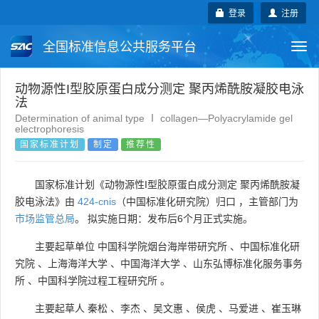
登录
注册
全国标准信息公共服务平台
Togg
navi
国家标准
行业标准
地方标准
动物源性I型胶原蛋白成分测定 聚丙烯酰胺凝胶电泳
法
Determination of animal type Ⅰ collagen—Polyacrylamide gel
团体标准
企业标准
国际标准
electrophoresis
国家标准计划
制定
推荐性
国外标准
技术委员会
国家标准计划《动物源性I型胶原蛋白成分测定 聚丙烯酰胺凝
胶电泳法》由
424-cnis
（中国标准化研究院）归口 ，主管部门为
市场监管总局
。 拟实施日期：发布后6个月正式实施。
主要起草单位
中国科学院烟台海岸带研究所
、
中国标准化研
究院
、
上海海洋大学
、
中国海洋大学
、
山东弘博标准化服务事务
所
、
中国科学院过程工程研究所
。
主要起草人
秦松
、
李杰
、
吴文惠
、
侯虎
、
马爱进
、
崔玉琳