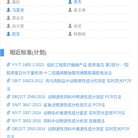
秦松
李杰
马爱进
崔玉琳
黄永东
吴文惠
侯虎
陈军
韩春梅
相近标准(计划)
YY/T 1805.2-2021 组织工程医疗器械产品 胶原蛋白 第2部分：I型
胶原蛋白分子量检测-十二烷基硫酸钠聚丙烯酰胺凝胶电泳法
SB/T 10923-2012 肉与肉制品中动物源性成分的测定 实时荧光PCR
法
DB22/T 2049-2014 动物源性饲料中鸭源性成分测定 PCR方法
SN/T 3647-2013 鲨鱼动物源性成分检测方法 PCR法
NY/T 3307-2018 动物毛纤维源性成分鉴定 实时荧光定性PCR法
NY/T 3002-2016 饲料中动物源性成分检测 显微镜法
DB22/T 2050-2014 动物源性饲料中猪源性成分测定 实时荧光PCR
方法