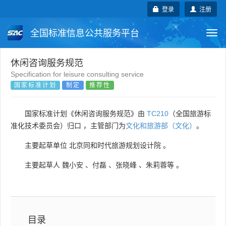
登录
注册
全国标准信息公共服务平台
Togg
navi
国家标准
行业标准
地方标准
休闲咨询服务规范
Specification for leisure consulting service
国家标准计划
制定
推荐性
团体标准
企业标准
国际标准
国外标准
技术委员会
国家标准计划《休闲咨询服务规范》由
TC210
（全国旅游标
准化技术委员会）归口 ，主管部门为
文化和旅游部（文化）
。
主要起草单位
北京同和时代旅游规划设计院
。
主要起草人
魏小安
、
付磊
、
张晓峰
、
朱莉蓉等
。
目录