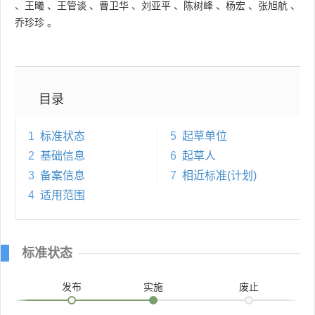
、
王曦
、
王管谈
、
曹卫华
、
刘亚平
、
陈树峰
、
杨宏
、
张旭航
、
乔珍珍
。
目录
1
标准状态
5
起草单位
2
基础信息
6
起草人
3
备案信息
7
相近标准(计划)
4
适用范围
标准状态
发布
实施
废止