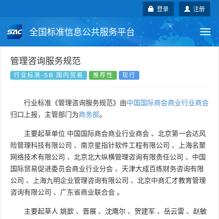
登录
注册
全国标准信息公共服务平台
Togg
navi
国家标准
行业标准
地方标准
管理咨询服务规范
行业标准-SB 国内贸易
推荐性
现行
团体标准
企业标准
国际标准
行业标准《管理咨询服务规范》由
中国国际商会商业行业商会
国外标准
技术委员会
归口上报，主管部门为
商务部
。
主要起草单位
中国国际商会商业行业商会
、
北京第一会达风
险管理科技有限公司
、
南京星指针软件工程有限公司
、
上海名聚
网络技术有限公司
、
北京北大纵横管理咨询有限责任公司
、
中国
国际贸易促进委员会商业行业分会
、
天津大成百练财务咨询有限
公司
、
上海九明企业管理咨询有限公司
、
北京中商汇才教育管理
咨询有限公司
、
广东省商业联合会
。
主要起草人
姚歆
、
晋展
、
沈鹰尔
、
贺建军
、
岳云雷
、
赵敏