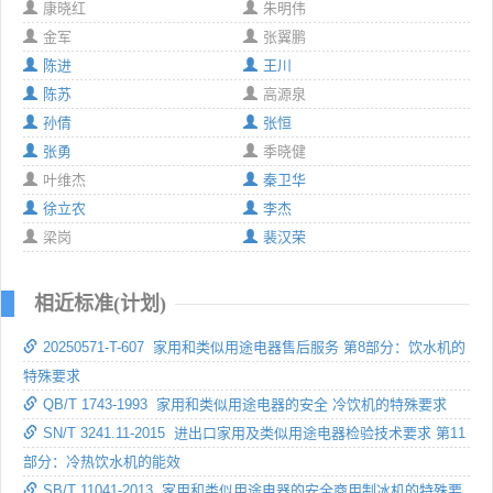
康晓红
朱明伟
金军
张翼鹏
陈进
王川
陈苏
高源泉
孙倩
张恒
张勇
季晓健
叶维杰
秦卫华
徐立农
李杰
梁岗
裴汉荣
相近标准(计划)
20250571-T-607 家用和类似用途电器售后服务 第8部分：饮水机的
特殊要求
QB/T 1743-1993 家用和类似用途电器的安全 冷饮机的特殊要求
SN/T 3241.11-2015 进出口家用及类似用途电器检验技术要求 第11
部分：冷热饮水机的能效
SB/T 11041-2013 家用和类似用途电器的安全商用制冰机的特殊要