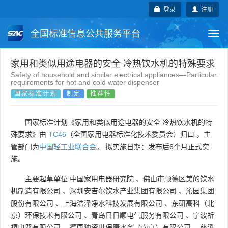
登录
注册
全国标准信息公共服务平台
Togg
navi
国家标准
行业标准
地方标准
家用和类似用途电器的安全 冷热饮水机的特殊要求
Safety of household and similar electrical appliances—Particular
requirements for hot and cold water dispenser
团体标准
企业标准
国际标准
国家标准计划
制定
推荐性
国外标准
技术委员会
国家标准计划《家用和类似用途电器的安全 冷热饮水机的特
殊要求》由
TC46
（全国家用电器标准化技术委员会）归口 ，主
管部门为
中国轻工业联合会
。 拟实施日期：发布后6个月正式实
施。
主要起草单位
中国家用电器研究院
、
佛山市顺德区美的饮水
机制造有限公司
、
深圳安吉尔饮水产业集团有限公司
、
沁园集团
股份有限公司
、
上海浩泽净水科技发展有限公司
、
东研高科（北
京）环保技术有限公司
、
青岛日日顺电气服务有限公司
、
宁波祈
禧电器有限公司
、
德国独资世保康水务（南京）有限公司
、
慈溪