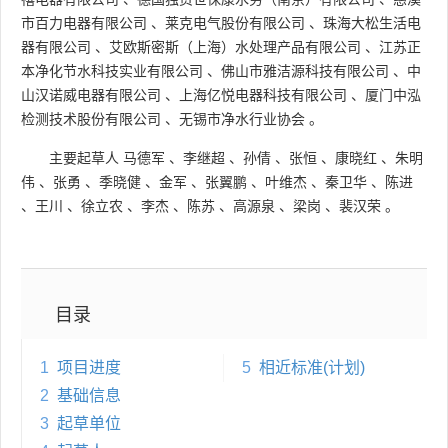
市百力电器有限公司
、
莱克电气股份有限公司
、
珠海大松生活电
器有限公司
、
艾欧斯密斯（上海）水处理产品有限公司
、
江苏正
本净化节水科技实业有限公司
、
佛山市雅洁源科技有限公司
、
中
山汉诺威电器有限公司
、
上海亿悦电器科技有限公司
、
厦门中泓
检测技术股份有限公司
、
无锡市净水行业协会
。
主要起草人
马德军
、
李继超
、
孙倩
、
张恒
、
康晓红
、
朱明
伟
、
张勇
、
季晓健
、
金军
、
张翼鹏
、
叶维杰
、
秦卫华
、
陈进
、
王川
、
徐立农
、
李杰
、
陈苏
、
高源泉
、
梁岗
、
裴汉荣
。
目录
1
项目进度
5
相近标准(计划)
2
基础信息
3
起草单位