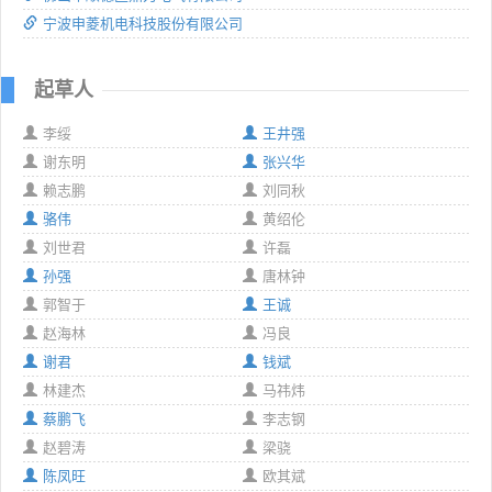
宁波申菱机电科技股份有限公司
起草人
李绥
王井强
谢东明
张兴华
赖志鹏
刘同秋
骆伟
黄绍伦
刘世君
许磊
孙强
唐林钟
郭智于
王诚
赵海林
冯良
谢君
钱斌
林建杰
马祎炜
蔡鹏飞
李志钢
赵碧涛
梁骁
陈凤旺
欧其斌