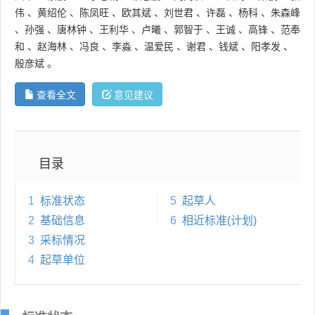
伟
、
黄绍伦
、
陈凤旺
、
欧其斌
、
刘世君
、
许磊
、
杨科
、
朱森峰
、
孙强
、
唐林钟
、
王利华
、
卢曦
、
郭智于
、
王诚
、
高锋
、
范奉
和
、
赵海林
、
冯良
、
李淼
、
温爱民
、
谢君
、
钱斌
、
阳孝发
、
殷彦斌
。
查看全文
意见建议
目录
1
标准状态
5
起草人
2
基础信息
6
相近标准(计划)
3
采标情况
4
起草单位