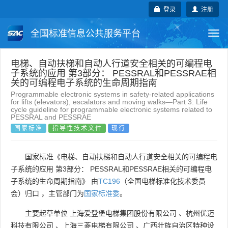
登录
注册
全国标准信息公共服务平台
Togg
navi
国家标准
行业标准
地方标准
电梯、自动扶梯和自动人行道安全相关的可编程电
子系统的应用 第3部分： PESSRAL和PESSRAE相
关的可编程电子系统的生命周期指南
团体标准
企业标准
国际标准
Programmable electronic systems in safety-related applications
for lifts (elevators), escalators and moving walks—Part 3: Life
cycle guideline for programmable electronic systems related to
国外标准
技术委员会
PESSRAL and PESSRAE
国家标准
指导性技术文件
现行
国家标准《电梯、自动扶梯和自动人行道安全相关的可编程电
子系统的应用 第3部分： PESSRAL和PESSRAE相关的可编程电
子系统的生命周期指南》 由
TC196
（全国电梯标准化技术委员
会）归口 ，主管部门为
国家标准委
。
主要起草单位
上海爱登堡电梯集团股份有限公司
、
杭州优迈
科技有限公司
、
上海三菱电梯有限公司
、
广西壮族自治区特种设