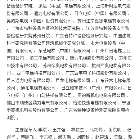
备检验研究院
、
迅达（中国）电梯有限公司
、
上海新时达电气股
份有限公司
、
通力电梯有限公司
、
日立电梯（中国）有限公司
、
奥的斯电梯（中国）投资有限公司
、
苏州江南嘉捷电梯有限公司
、
上海市特种设备监督检验技术研究院
、
江苏省特种设备安全监
督检验研究院苏州分院
、
广东省特种设备检测研究院
、
中国建筑
科学研究院有限公司建筑机械化研究分院
、
永大电梯设备（中
国）有限公司
、
东芝电梯（中国）有限公司
、
广州广日电梯工业
有限公司
、
菱王电梯有限公司
、
康力电梯股份有限公司
、
苏州汇
川技术有限公司
、
苏州帝奥电梯有限公司
、
杭州西奥电梯有限公
司
、
西子电梯科技有限公司
、
广东寰宇电子科技股份有限公司
、
巨人通力电梯有限公司
、
巨龙电梯有限公司
、
广东铃木电梯有限
公司
、
通祐电梯有限公司
、
日立楼宇技术（广州）有限公司
、
日
立电梯（广州）自动扶梯有限公司
、
奥的斯机电电梯有限公司
、
佛山市顺德区鼎力电气有限公司
、
怡达快速电梯有限公司
、
宁波
申菱机电科技股份有限公司
、
广东省特种设备检测研究院东莞检
测院
。
主要起草人
李绥
、
王井强
、
林建杰
、
马祎炜
、
谢东明
、
张
兴华
、
蔡鹏飞
、
李志钢
、
赖志鹏
、
刘同秋
、
赵碧涛
、
梁骁
、
骆