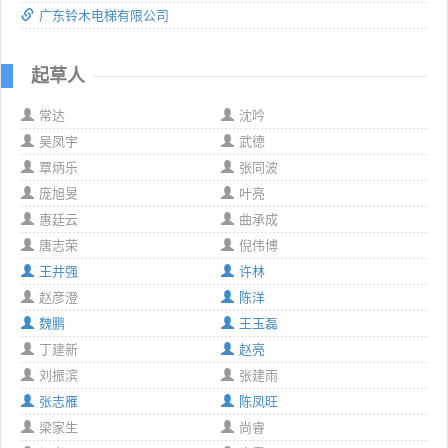
广东铃木电梯有限公司
起草人
常达
沈吟
吴凤宇
武德
覃炳乐
张同波
庞旭旻
叶亮
惠廷云
曲承成
唐志荣
倪伟博
王井强
许林
赵彦澄
陈洋
魏鹏
王玉磊
丁建新
赵亮
刘振滨
张建雨
张志雁
陈凤旺
梁家生
尚睿