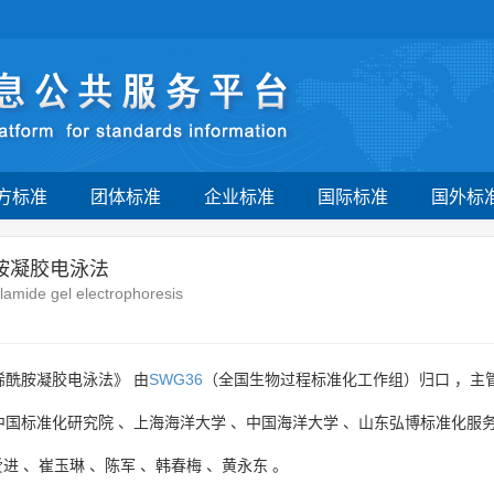
方标准
团体标准
企业标准
国际标准
国外标
胺凝胶电泳法
lamide gel electrophoresis
烯酰胺凝胶电泳法》 由
SWG36
（全国生物过程标准化工作组）归口 ，主
中国标准化研究院
、
上海海洋大学
、
中国海洋大学
、
山东弘博标准化服
爱进
、
崔玉琳
、
陈军
、
韩春梅
、
黄永东
。