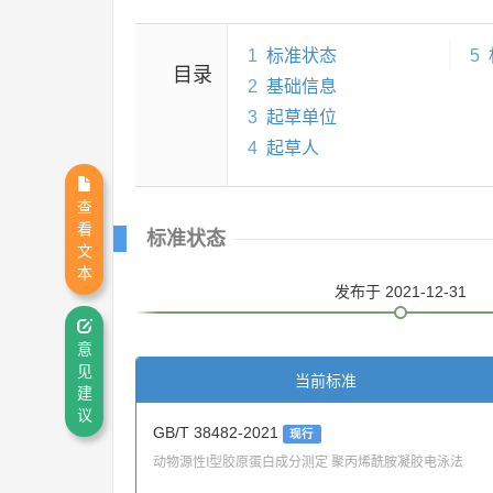
1
标准状态
5
目录
2
基础信息
3
起草单位
4
起草人
查
看
标准状态
文
本
发布
于 2021-12-31
意
见
当前标准
建
议
GB/T 38482-2021
现行
动物源性I型胶原蛋白成分测定 聚丙烯酰胺凝胶电泳法