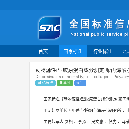
首页
国家标准
行业标准
地
动物源性I型胶原蛋白成分测定 聚丙烯酰
Determination of animal type Ⅰ collagen—Polyacry
国家标准
推荐性
现行
国家标准《动物源性I型胶原蛋白成分测定 聚丙
主要起草单位
中国科学院烟台海岸带研究所
、
主要起草人
秦松
、
李杰
、
吴文惠
、
侯虎
、
马