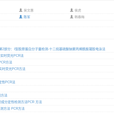
吴文惠
侯虎
陈军
韩春梅
胶原蛋白 第2部分：I型胶原蛋白分子量检测-十二烷基硫酸钠聚丙烯酰胺凝胶电泳法
定 实时荧光PCR法
 PCR方法
定 实时荧光PCR方法
光定性PCR法
测方法
性组织成分定性检测方法PCR 方法
检测方法 PCR方法