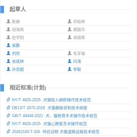
起草人
靳朝
邓柏林
田海燕
龚国华
赵学刚
卓国荣
吴鹏
刘欣
毛军福
张成林
闫涛
孙忠超
李毅
相近标准(计划)
NY/T 4825-2025 犬猫吸入麻醉操作技术规范
DB13/T 2870-2018 犬猫静脉穿刺技术规程
GB/T 40449-2021 犬、猫绝育手术操作技术规范
NY/T 4826-2025 犬猫心肺复苏术操作规范
20262193-T-326 伴侣动物 犬猫道路运输技术规范