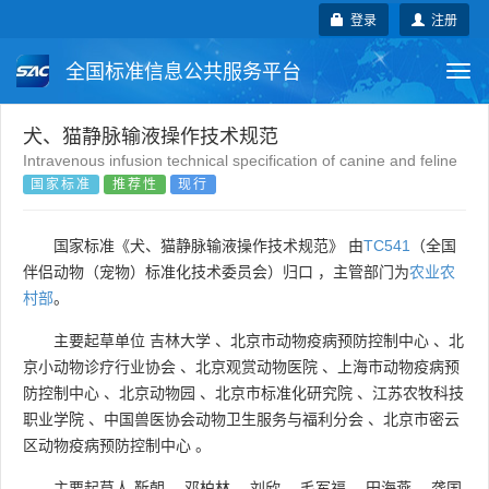
登录
注册
全国标准信息公共服务平台
Togg
navi
国家标准
行业标准
地方标准
犬、猫静脉输液操作技术规范
Intravenous infusion technical specification of canine and feline
国家标准
推荐性
现行
团体标准
企业标准
国际标准
国外标准
技术委员会
国家标准《犬、猫静脉输液操作技术规范》 由
TC541
（全国
伴侣动物（宠物）标准化技术委员会）归口 ，主管部门为
农业农
村部
。
主要起草单位
吉林大学
、
北京市动物疫病预防控制中心
、
北
京小动物诊疗行业协会
、
北京观赏动物医院
、
上海市动物疫病预
防控制中心
、
北京动物园
、
北京市标准化研究院
、
江苏农牧科技
职业学院
、
中国兽医协会动物卫生服务与福利分会
、
北京市密云
区动物疫病预防控制中心
。
主要起草人
靳朝
、
邓柏林
、
刘欣
、
毛军福
、
田海燕
、
龚国