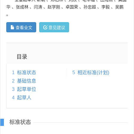
华
、
张成林
、
闫涛
、
赵学刚
、
卓国荣
、
孙忠超
、
李毅
、
吴鹏
。
查看全文
意见建议
目录
1
标准状态
5
相近标准(计划)
2
基础信息
3
起草单位
4
起草人
标准状态