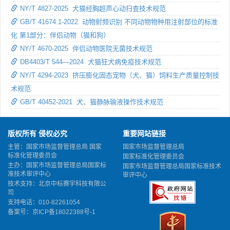
NY/T 4827-2025 犬猫经胸超声心动扫查技术规范
GB/T 41674.1-2022 动物射频识别 不同动物物种用注射部位的标准
化 第1部分：伴侣动物（猫和狗）
NY/T 4670-2025 伴侣动物医院无菌技术规范
DB4403/T 544—2024 犬猫狂犬病免疫技术规范
NY/T 4294-2023 挤压膨化固态宠物（犬、猫）饲料生产质量控制技
术规范
GB/T 40452-2021 犬、猫静脉输液操作技术规范
版权所有 侵权必究
重要网站链接
主管：国家市场监督管理总局 国家
国家市场监督管理总局
标准化管理委员会
国家标准化管理委员会
主办：国家市场监督管理总局国家标
国家市场监督管理总局国家标准技术
准技术审评中心
审评中心
技术支持：北京中标赛宇科技有限公
司
支持电话：010-82261054
备案号：
京ICP备18022388号-1