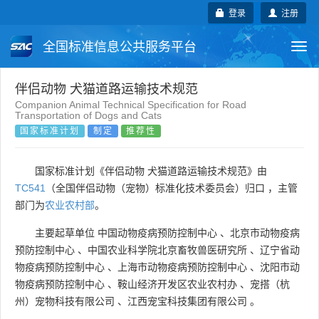
登录
注册
全国标准信息公共服务平台
Togg
navi
国家标准
行业标准
地方标准
伴侣动物 犬猫道路运输技术规范
Companion Animal Technical Specification for Road
Transportation of Dogs and Cats
团体标准
企业标准
国际标准
国家标准计划
制定
推荐性
国外标准
技术委员会
国家标准计划《伴侣动物 犬猫道路运输技术规范》由
TC541
（全国伴侣动物（宠物）标准化技术委员会）归口 ，主管
部门为
农业农村部
。
主要起草单位
中国动物疫病预防控制中心
、
北京市动物疫病
预防控制中心
、
中国农业科学院北京畜牧兽医研究所
、
辽宁省动
物疫病预防控制中心
、
上海市动物疫病预防控制中心
、
沈阳市动
物疫病预防控制中心
、
鞍山经济开发区农业农村办
、
宠搭（杭
州）宠物科技有限公司
、
江西宠宝科技集团有限公司
。