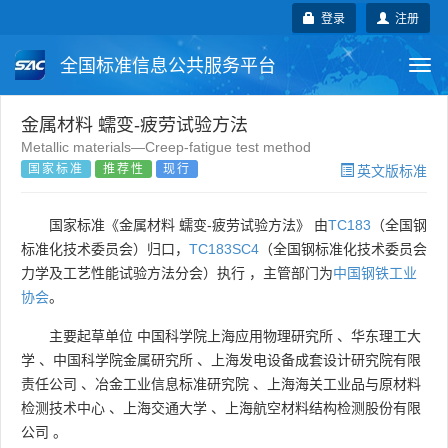
登录
注册
全国标准信息公共服务平台
Togg
navi
国家标准
行业标准
地方标准
金属材料 蠕变-疲劳试验方法
Metallic materials—Creep-fatigue test method
国家标准
推荐性
现行
英文版标准
团体标准
企业标准
国际标准
国外标准
技术委员会
国家标准《金属材料 蠕变-疲劳试验方法》 由
TC183
（全国钢
标准化技术委员会）归口，
TC183SC4
（全国钢标准化技术委员会
力学及工艺性能试验方法分会）执行 ，主管部门为
中国钢铁工业
协会
。
主要起草单位
中国科学院上海应用物理研究所
、
华东理工大
学
、
中国科学院金属研究所
、
上海发电设备成套设计研究院有限
责任公司
、
冶金工业信息标准研究院
、
上海海关工业品与原材料
检测技术中心
、
上海交通大学
、
上海航空材料结构检测股份有限
公司
。