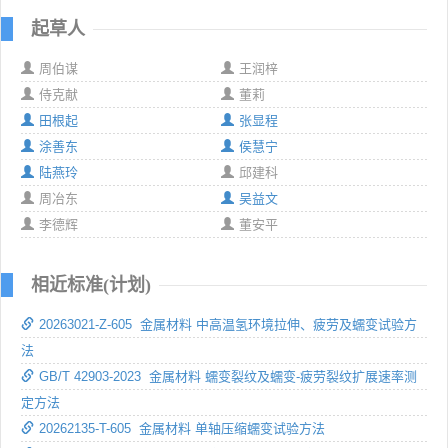
起草人
周伯谋
王润梓
侍克献
董莉
田根起
张显程
涂善东
侯慧宁
陆燕玲
邱建科
周冶东
吴益文
李德辉
董安平
相近标准(计划)
20263021-Z-605 金属材料 中高温氢环境拉伸、疲劳及蠕变试验方
法
GB/T 42903-2023 金属材料 蠕变裂纹及蠕变-疲劳裂纹扩展速率测
定方法
20262135-T-605 金属材料 单轴压缩蠕变试验方法