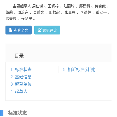
主要起草人
周伯谋
、
王润梓
、
陆燕玲
、
邱建科
、
侍克献
、
董莉
、
周冶东
、
吴益文
、
田根起
、
张显程
、
李德辉
、
董安平
、
涂善东
、
侯慧宁
。
查看全文
意见建议
目录
1
标准状态
5
相近标准(计划)
2
基础信息
3
起草单位
4
起草人
标准状态