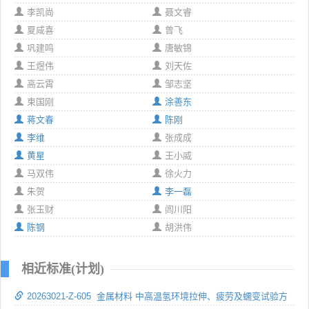
李凯尚
聂文睿
夏咸喜
曾飞
巩建鸣
唐敏锦
王煜伟
刘天佐
高云霄
邹志坚
束国刚
涂善东
蒋文春
陈刚
李维
张成成
黄星
王小威
马双伟
徐火力
朱贺
李一磊
张玉财
闾川阳
陈钢
胡洪伟
相近标准(计划)
20263021-Z-605 金属材料 中高温氢环境拉伸、疲劳及蠕变试验方