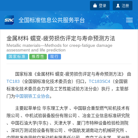
登录
注册
全国标准信息公共服务平台
Togg
navi
国家标准
行业标准
地方标准
金属材料 蠕变-疲劳损伤评定与寿命预测方法
Metallic materials—Methods for creep-fatigue damage
assessment and life prediction
团体标准
企业标准
国际标准
国家标准
推荐性
现行
国外标准
技术委员会
国家标准《金属材料 蠕变-疲劳损伤评定与寿命预测方法》 由
TC183
（全国钢标准化技术委员会）归口，
TC183SC4
（全国钢
标准化技术委员会力学及工艺性能试验方法分会）执行 ，主管部
门为
中国钢铁工业协会
。
主要起草单位
华东理工大学
、
中国联合重型燃气轮机技术有
限公司
、
中机试验装备股份有限公司
、
冶金工业信息标准研究院
、
中国石油大学(华东)
、
天津大学
、
厦门市特种设备检验检测院
、
深圳万测试验设备有限公司
、
中国航发湖南动力机械研究所
、
中国航发商用航空发动机有限责任公司
、
南京工业大学
、
苏州热