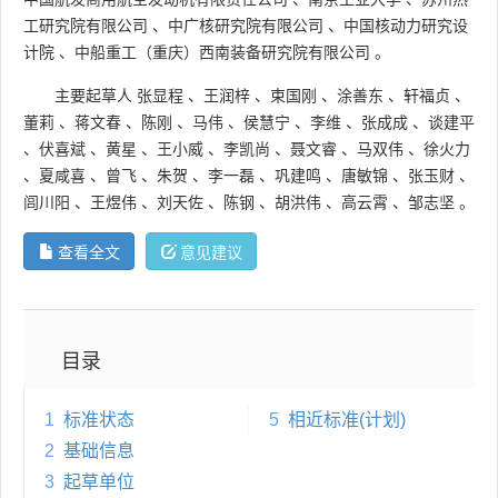
工研究院有限公司
、
中广核研究院有限公司
、
中国核动力研究设
计院
、
中船重工（重庆）西南装备研究院有限公司
。
主要起草人
张显程
、
王润梓
、
束国刚
、
涂善东
、
轩福贞
、
董莉
、
蒋文春
、
陈刚
、
马伟
、
侯慧宁
、
李维
、
张成成
、
谈建平
、
伏喜斌
、
黄星
、
王小威
、
李凯尚
、
聂文睿
、
马双伟
、
徐火力
、
夏咸喜
、
曾飞
、
朱贺
、
李一磊
、
巩建鸣
、
唐敏锦
、
张玉财
、
闾川阳
、
王煜伟
、
刘天佐
、
陈钢
、
胡洪伟
、
高云霄
、
邹志坚
。
查看全文
意见建议
目录
1
标准状态
5
相近标准(计划)
2
基础信息
3
起草单位