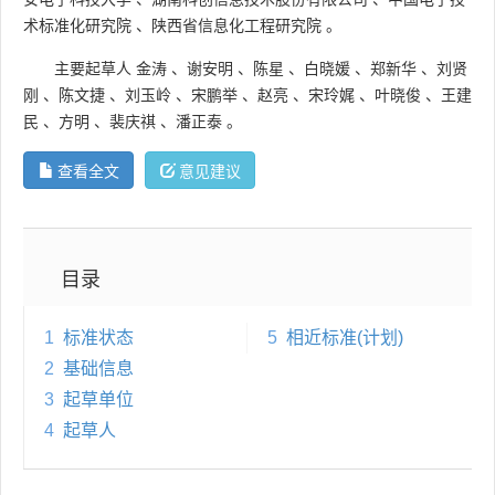
术标准化研究院
、
陕西省信息化工程研究院
。
主要起草人
金涛
、
谢安明
、
陈星
、
白晓媛
、
郑新华
、
刘贤
刚
、
陈文捷
、
刘玉岭
、
宋鹏举
、
赵亮
、
宋玲娓
、
叶晓俊
、
王建
民
、
方明
、
裴庆祺
、
潘正泰
。
查看全文
意见建议
目录
1
标准状态
5
相近标准(计划)
2
基础信息
3
起草单位
4
起草人