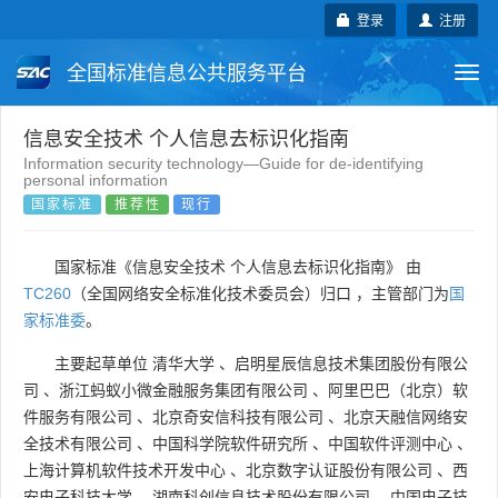
登录
注册
全国标准信息公共服务平台
Togg
navi
国家标准
行业标准
地方标准
信息安全技术 个人信息去标识化指南
Information security technology—Guide for de-identifying
personal information
团体标准
企业标准
国际标准
国家标准
推荐性
现行
国外标准
技术委员会
国家标准《信息安全技术 个人信息去标识化指南》 由
TC260
（全国网络安全标准化技术委员会）归口 ，主管部门为
国
家标准委
。
主要起草单位
清华大学
、
启明星辰信息技术集团股份有限公
司
、
浙江蚂蚁小微金融服务集团有限公司
、
阿里巴巴（北京）软
件服务有限公司
、
北京奇安信科技有限公司
、
北京天融信网络安
全技术有限公司
、
中国科学院软件研究所
、
中国软件评测中心
、
上海计算机软件技术开发中心
、
北京数字认证股份有限公司
、
西
安电子科技大学
、
湖南科创信息技术股份有限公司
、
中国电子技