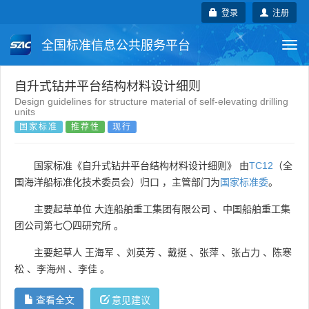
登录
注册
全国标准信息公共服务平台
Togg
navi
国家标准
行业标准
地方标准
自升式钻井平台结构材料设计细则
Design guidelines for structure material of self-elevating drilling
units
团体标准
企业标准
国际标准
国家标准
推荐性
现行
国外标准
技术委员会
国家标准《自升式钻井平台结构材料设计细则》 由
TC12
（全
国海洋船标准化技术委员会）归口 ，主管部门为
国家标准委
。
主要起草单位
大连船舶重工集团有限公司
、
中国船舶重工集
团公司第七〇四研究所
。
主要起草人
王海军
、
刘英芳
、
戴挺
、
张萍
、
张占力
、
陈寒
松
、
李海州
、
李佳
。
查看全文
意见建议