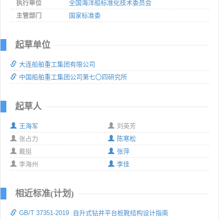
执行单位
全国海洋船标准化技术委员会
主管部门
国家标准委
起草单位
大连船舶重工集团有限公司
中国船舶重工集团公司第七〇四研究所
起草人
王海军
刘英芳
张占力
陈寒松
戴挺
张萍
李海州
李佳
相近标准(计划)
GB/T 37351-2019 自升式钻井平台桩靴结构设计指南