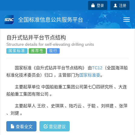
登录
注册
全国标准信息公共服务平台
Togg
navi
国家标准
行业标准
地方标准
自升式钻井平台节点结构
Structure details for self-elevating drilling units
国家标准
推荐性
现行
团体标准
企业标准
国际标准
国外标准
技术委员会
国家标准《自升式钻井平台节点结构》 由
TC12
（全国海洋船
标准化技术委员会）归口 ，主管部门为
国家标准委
。
主要起草单位
中国船舶重工集团公司第七〇四研究所
、
大连
船舶重工集团有限公司
。
主要起草人
王欣
、
史琪琪
、
陆巧云
、
于聪
、
刘祥建
、
张萍
、
刘健
。
查看全文
意见建议