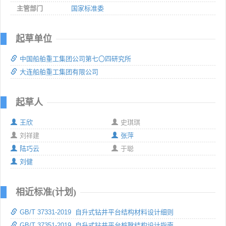
主管部门
国家标准委
起草单位
中国船舶重工集团公司第七〇四研究所
大连船舶重工集团有限公司
起草人
王欣
史琪琪
刘祥建
张萍
陆巧云
于聪
刘健
相近标准(计划)
GB/T 37331-2019 自升式钻井平台结构材料设计细则
GB/T 37351-2019 自升式钻井平台桩靴结构设计指南