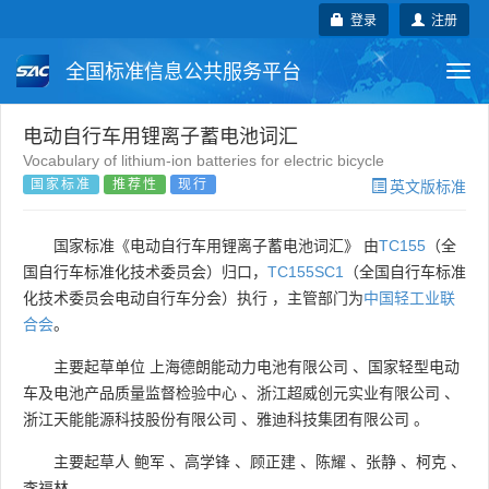
登录
注册
全国标准信息公共服务平台
Togg
navi
国家标准
行业标准
地方标准
电动自行车用锂离子蓄电池词汇
Vocabulary of lithium-ion batteries for electric bicycle
国家标准
推荐性
现行
英文版标准
团体标准
企业标准
国际标准
国外标准
技术委员会
国家标准《电动自行车用锂离子蓄电池词汇》 由
TC155
（全
国自行车标准化技术委员会）归口，
TC155SC1
（全国自行车标准
化技术委员会电动自行车分会）执行 ，主管部门为
中国轻工业联
合会
。
主要起草单位
上海德朗能动力电池有限公司
、
国家轻型电动
车及电池产品质量监督检验中心
、
浙江超威创元实业有限公司
、
浙江天能能源科技股份有限公司
、
雅迪科技集团有限公司
。
主要起草人
鲍军
、
高学锋
、
顾正建
、
陈耀
、
张静
、
柯克
、
李福林
。