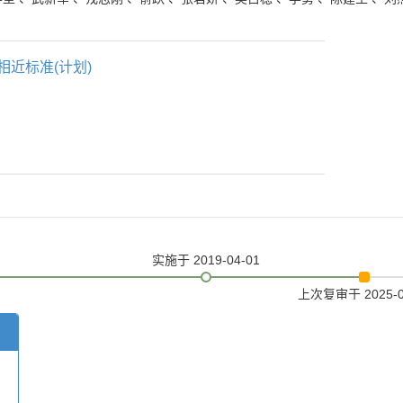
相近标准(计划)
实施
于 2019-04-01
上次复审
于 2025-