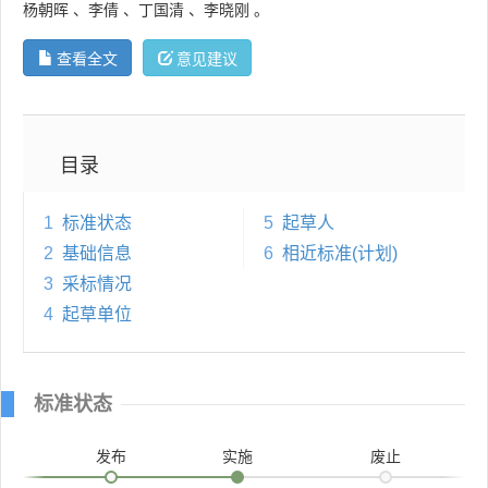
杨朝晖
、
李倩
、
丁国清
、
李晓刚
。
查看全文
意见建议
目录
1
标准状态
5
起草人
2
基础信息
6
相近标准(计划)
3
采标情况
4
起草单位
标准状态
发布
实施
废止