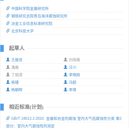
中国科学院金属研究所
钢铁研究总院青岛海洋腐蚀研究所
冶金工业信息标准研究院
北京科技大学
起草人
王振尧
刘雨薇
潘晨
汪川
丁国清
李晓刚
侯捷
冯超
杨朝晖
李倩
相近标准(计划)
GB/T 24513.2-2010 金属和合金的腐蚀 室内大气低腐蚀性分类 第2
部分：室内大气腐蚀性的测定