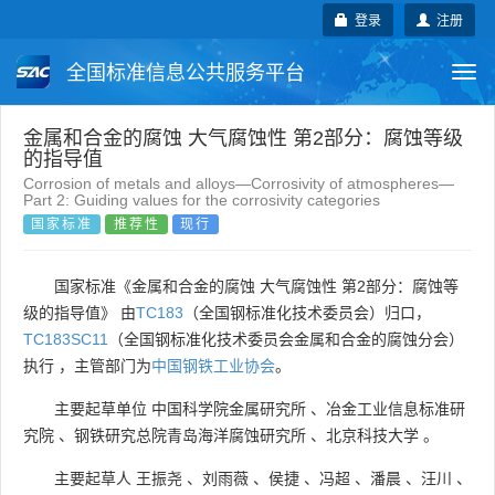
登录
注册
全国标准信息公共服务平台
Togg
navi
国家标准
行业标准
地方标准
金属和合金的腐蚀 大气腐蚀性 第2部分：腐蚀等级
的指导值
Corrosion of metals and alloys—Corrosivity of atmospheres—
团体标准
企业标准
国际标准
Part 2: Guiding values for the corrosivity categories
国家标准
推荐性
现行
国外标准
技术委员会
国家标准《金属和合金的腐蚀 大气腐蚀性 第2部分：腐蚀等
级的指导值》 由
TC183
（全国钢标准化技术委员会）归口，
TC183SC11
（全国钢标准化技术委员会金属和合金的腐蚀分会）
执行 ，主管部门为
中国钢铁工业协会
。
主要起草单位
中国科学院金属研究所
、
冶金工业信息标准研
究院
、
钢铁研究总院青岛海洋腐蚀研究所
、
北京科技大学
。
主要起草人
王振尧
、
刘雨薇
、
侯捷
、
冯超
、
潘晨
、
汪川
、