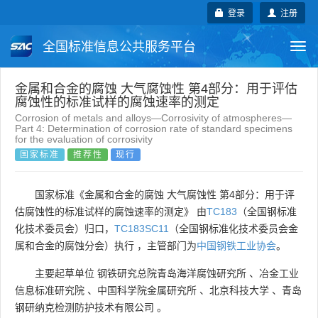
登录
注册
全国标准信息公共服务平台
Togg
navi
国家标准
行业标准
地方标准
金属和合金的腐蚀 大气腐蚀性 第4部分：用于评估
腐蚀性的标准试样的腐蚀速率的测定
Corrosion of metals and alloys—Corrosivity of atmospheres—
团体标准
企业标准
国际标准
Part 4: Determination of corrosion rate of standard specimens
for the evaluation of corrosivity
国家标准
推荐性
现行
国外标准
技术委员会
国家标准《金属和合金的腐蚀 大气腐蚀性 第4部分：用于评
估腐蚀性的标准试样的腐蚀速率的测定》 由
TC183
（全国钢标准
化技术委员会）归口，
TC183SC11
（全国钢标准化技术委员会金
属和合金的腐蚀分会）执行 ，主管部门为
中国钢铁工业协会
。
主要起草单位
钢铁研究总院青岛海洋腐蚀研究所
、
冶金工业
信息标准研究院
、
中国科学院金属研究所
、
北京科技大学
、
青岛
钢研纳克检测防护技术有限公司
。