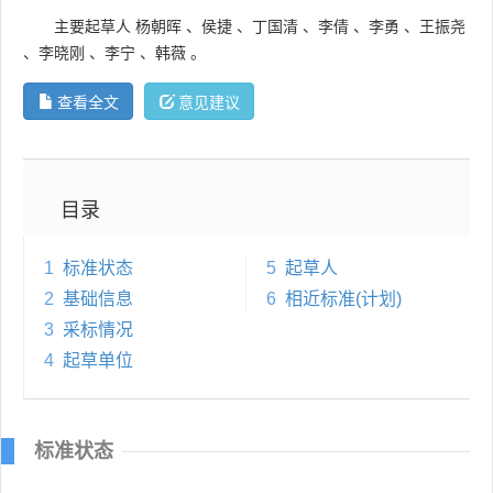
主要起草人
杨朝晖
、
侯捷
、
丁国清
、
李倩
、
李勇
、
王振尧
、
李晓刚
、
李宁
、
韩薇
。
查看全文
意见建议
目录
1
标准状态
5
起草人
2
基础信息
6
相近标准(计划)
3
采标情况
4
起草单位
标准状态