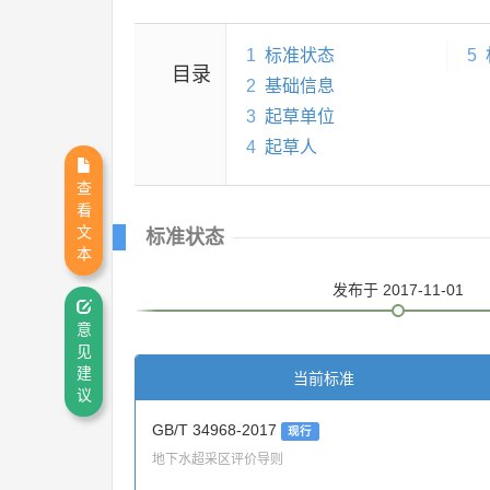
1
标准状态
5
目录
2
基础信息
3
起草单位
4
起草人
查
看
文
标准状态
本
发布
于 2017-11-01
意
见
建
当前标准
议
GB/T 34968-2017
现行
地下水超采区评价导则