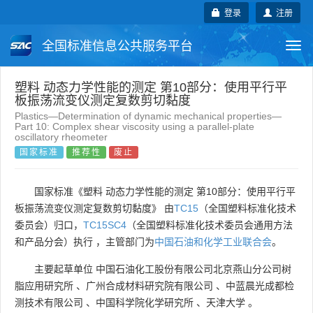
登录
注册
全国标准信息公共服务平台
Togg
navi
国家标准
行业标准
地方标准
塑料 动态力学性能的测定 第10部分：使用平行平
板振荡流变仪测定复数剪切黏度
Plastics—Determination of dynamic mechanical properties—
团体标准
企业标准
国际标准
Part 10: Complex shear viscosity using a parallel-plate
oscillatory rheometer
国家标准
推荐性
废止
国外标准
技术委员会
国家标准《塑料 动态力学性能的测定 第10部分：使用平行平
板振荡流变仪测定复数剪切黏度》 由
TC15
（全国塑料标准化技术
委员会）归口，
TC15SC4
（全国塑料标准化技术委员会通用方法
和产品分会）执行 ，主管部门为
中国石油和化学工业联合会
。
主要起草单位
中国石油化工股份有限公司北京燕山分公司树
脂应用研究所
、
广州合成材料研究院有限公司
、
中蓝晨光成都检
测技术有限公司
、
中国科学院化学研究所
、
天津大学
。