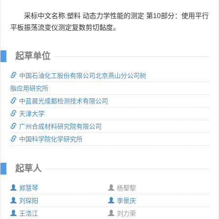
采标中文名称:塑料 动态力学性能的测定 第10部分：使用平行
平板振荡流变仪测定复数剪切黏度。
起草单位
中国石油化工股份有限公司北京燕山分公司树
脂应用研究所
中蓝晨光成都检测技术有限公司
天津大学
广州合成材料研究院有限公司
中国科学院化学研究所
起草人
郑慧琴
杨黎黎
刘琛阳
李景庆
王浩江
刘力荣