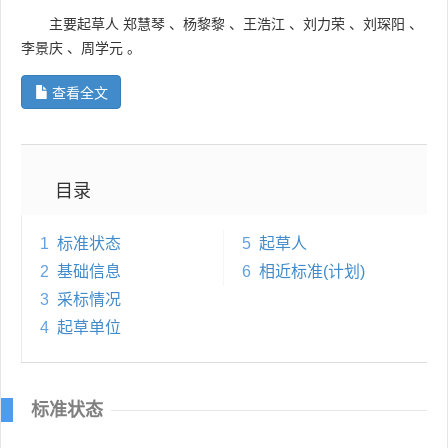
主要起草人
郑慧琴
、
杨黎黎
、
王浩江
、
刘力荣
、
刘琛阳
、
李景庆
、
周学元
。
查看全文
目录
1
标准状态
5
起草人
2
基础信息
6
相近标准(计划)
3
采标情况
4
起草单位
标准状态