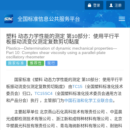
登录
注册
全国标准信息公共服务平台
Togg
navi
国家标准
行业标准
地方标准
塑料 动态力学性能的测定 第10部分：使用平行平
板振动流变仪测定复数剪切黏度
Plastics—Determination of dynamic mechanical properties—
团体标准
企业标准
国际标准
Part 10: Complex shear viscosity using a parallel-plate
oscillatory rheometer
国家标准
推荐性
现行
国外标准
技术委员会
国家标准《塑料 动态力学性能的测定 第10部分：使用平行平
板振动流变仪测定复数剪切黏度》 由
TC15
（全国塑料标准化技术
委员会）归口，
TC15SC4
（全国塑料标准化技术委员会通用方法
和产品分会）执行 ，主管部门为
中国石油和化学工业联合会
。
主要起草单位
北京燕山石化高科技术有限责任公司
、
中蓝晨
光成都检测技术有限公司
、
浙江新和成特种材料有限公司
、
北京
华塑晨光科技有限责任公司
、
青岛海纳新材料有限公司
、
耐驰科