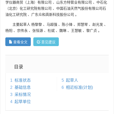
学仪器商贸（上海）有限公司
、
山东方特管业有限公司
、
中石化
（北京）化工研究院有限公司
、
中国石油天然气股份有限公司石
油化工研究院
、
广东众和高新科技股份公司
。
主要起草人
杨黎黎
、
马超强
、
陈小锋
、
郑慧琴
、
赵光发
、
杨阳
、
宗传永
、
张恒源
、
杜斌
、
魏琳
、
王慧敏
、
黎广贞
。
查看全文
意见建议
目录
1
标准状态
5
起草人
2
基础信息
6
相近标准(计划)
3
采标情况
4
起草单位