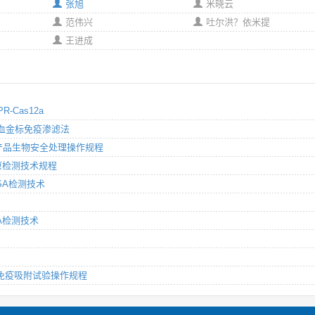
张旭
米晓云
范伟兴
吐尔洪？依米提
王进成
R-Cas12a
-全血金标免疫渗滤法
动物产品生物安全处理操作规程
A抗原检测技术规程
ISA检测技术
SA检测技术
酶联免疫吸附试验操作规程