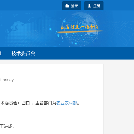
登录
注册
准
技术委员会
t assay
术委员会）归口 ，主管部门为
农业农村部
。
王进成
。