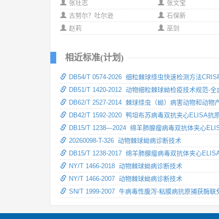
张壮志
张文宝
古努尔？吐尔逊
石保新
赵莉
巫剑
相近标准(计划)
DB54/T 0574-2026 细粒棘球绦虫快速检测方法CRISP
DB51/T 1420-2012 动物细粒棘球蚴检疫技术规范
DB62/T 2527-2014 棘球绦虫（蚴）病害动物和
DB42/T 1592-2020 鸭坦布苏病毒双抗夹心ELIS
DB15/T 1238—2024 绵羊肺腺瘤病毒双抗体夹心EL
20260098-T-326 动物棘球蚴病诊断技术
DB15/T 1238-2017 绵羊肺腺瘤病毒双抗体夹心ELI
NY/T 1466-2018 动物棘球蚴病诊断技术
NY/T 1466-2007 动物棘球蚴病诊断技术
SN/T 1999-2007 牛病毒性腹泻-粘膜病抗原捕获