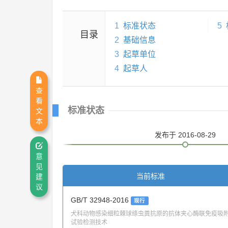
1
标准状态
5
目录
2
基础信息
3
起草单位
4
起草人
查
看
标准状态
文
本
发布
于 2016-08-29
意
见
当前标准
建
议
GB/T 32948-2016
现行
犬科动物感染细粒棘球绦虫粪抗原的抗体夹心酶联免疫吸
试验检测技术