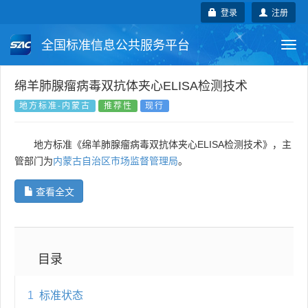
登录
注册
全国标准信息公共服务平台
Togg
navi
国家标准
行业标准
地方标准
绵羊肺腺瘤病毒双抗体夹心ELISA检测技术
地方标准-内蒙古
推荐性
现行
团体标准
企业标准
国际标准
地方标准《绵羊肺腺瘤病毒双抗体夹心ELISA检测技术》，主
国外标准
技术委员会
管部门为
内蒙古自治区市场监督管理局
。
查看全文
目录
1
标准状态