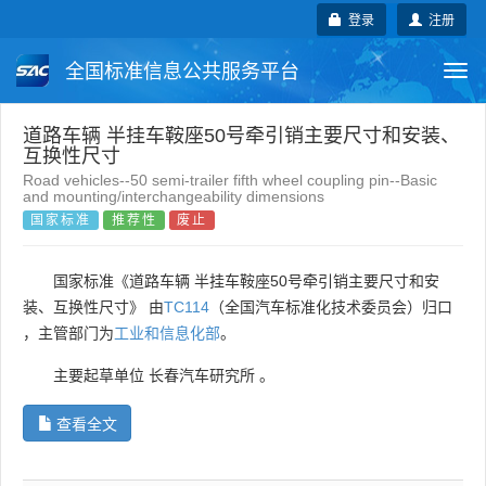
登录
注册
全国标准信息公共服务平台
Togg
navi
国家标准
行业标准
地方标准
道路车辆 半挂车鞍座50号牵引销主要尺寸和安装、
互换性尺寸
Road vehicles--50 semi-trailer fifth wheel coupling pin--Basic
团体标准
企业标准
国际标准
and mounting/interchangeability dimensions
国家标准
推荐性
废止
国外标准
技术委员会
国家标准《道路车辆 半挂车鞍座50号牵引销主要尺寸和安
装、互换性尺寸》 由
TC114
（全国汽车标准化技术委员会）归口
，主管部门为
工业和信息化部
。
主要起草单位
长春汽车研究所
。
查看全文