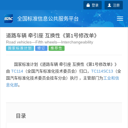
登录
注册
全国标准信息公共服务平台
Togg
navi
国家标准
行业标准
地方标准
道路车辆 牵引座 互换性《第1号修改单》
Road vehicles—Fifth wheels—Interchangeability
国家标准计划
修订
推荐性
团体标准
企业标准
国际标准
国外标准
技术委员会
国家标准计划《道路车辆 牵引座 互换性《第1号修改单》》
由
TC114
（全国汽车标准化技术委员会）归口，
TC114SC13
（全
国汽车标准化技术委员会挂车分会）执行 ，主管部门为
工业和信
息化部
。
目录