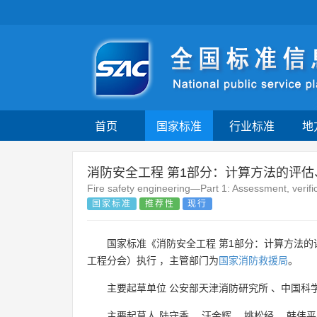
首页
国家标准
行业标准
地
消防安全工程 第1部分：计算方法的评
Fire safety engineering—Part 1: Assessment, verific
国家标准
推荐性
现行
国家标准《消防安全工程 第1部分：计算方法的
工程分会）执行 ，主管部门为
国家消防救援局
。
主要起草单位
公安部天津消防研究所
、
中国科
主要起草人
陆守香
、
汪金辉
、
姚松经
、
韩伟平