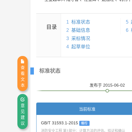
1
标准状态
5
目录
2
基础信息
6
3
采标情况
4
起草单位
查
标准状态
看
文
本
发布
于 2015-06-02
意
当前标准
见
建
GB/T 31593.1-2015
议
现行
消防安全工程 第1部分：计算方法的评估、验证和确认