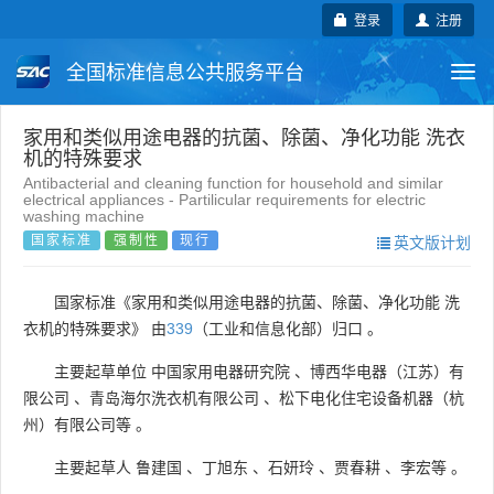
登录
注册
全国标准信息公共服务平台
Togg
navi
国家标准
行业标准
地方标准
家用和类似用途电器的抗菌、除菌、净化功能 洗衣
机的特殊要求
Antibacterial and cleaning function for household and similar
团体标准
企业标准
国际标准
electrical appliances - Partilicular requirements for electric
washing machine
国家标准
强制性
现行
英文版计划
国外标准
技术委员会
国家标准《家用和类似用途电器的抗菌、除菌、净化功能 洗
衣机的特殊要求》 由
339
（工业和信息化部）归口 。
主要起草单位
中国家用电器研究院
、
博西华电器（江苏）有
限公司
、
青岛海尔洗衣机有限公司
、
松下电化住宅设备机器（杭
州）有限公司等
。
主要起草人
鲁建国
、
丁旭东
、
石妍玲
、
贾春耕
、
李宏等
。