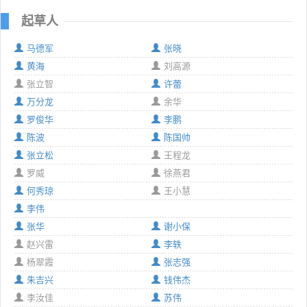
起草人
马德军
张晓
黄海
刘高源
张立智
许蕾
万分龙
余华
罗俊华
李鹏
陈波
陈国帅
张立松
王程龙
罗威
徐燕君
何秀琼
王小慧
李伟
张华
谢小保
赵兴雷
李轶
杨翠霞
张志强
朱吉兴
钱伟杰
李汝佳
苏伟