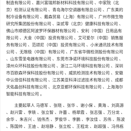
制造有限公司
、
嘉兴富瑞邦新材料科技有限公司
、
中家院（北
京）检测认证有限公司
、
青岛海尔空调器有限总公司
、
广东美的
制冷设备有限公司
、
戴森贸易（上海）有限公司
、
广州市微生物
研究所集团股份有限公司
、
柒贰零（北京）健康科技有限公司
、
佛山市顺德区阿波罗环保器材有限公司
、
安利（中国）日用品有
限公司
、
大金（中国）投资有限公司
、
艾可爱尔（中国）销售服
务有限公司
、
范颂尼（中国）投资有限公司
、
小米通讯技术有限
公司
、
无限极（中国）有限公司
、
广东省华微检测股份有限公司
、
山东雪圣电器有限公司
、
东莞市净诺环境科技股份有限公司
、
漳州众环科技股份有限公司
、
浙江二马环境科技有限公司
、
深圳
市百欧森环保科技股份有限公司
、
威凯检测技术有限公司
、
安徽
中认倍佳科技有限公司
、
江苏美亚科泽过滤技术有限公司
、
成都
天佑晶创科技有限公司
、
北京亚都环保科技有限公司
、
上海海尔
智能科技有限公司
。
主要起草人
马德军
、
张晓
、
张华
、
谢小保
、
黄海
、
刘高源
、
赵兴雷
、
李轶
、
张立智
、
许蕾
、
杨翠霞
、
张志强
、
万分龙
、
余华
、
朱吉兴
、
钱伟杰
、
罗俊华
、
李鹏
、
李汝佳
、
苏伟
、
陈波
、
陈国帅
、
王迪
、
赵培静
、
张立松
、
王程龙
、
赵超强
、
冯伟栋