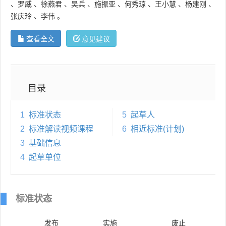
、
罗威
、
徐燕君
、
吴兵
、
施振亚
、
何秀琼
、
王小慧
、
杨建刚
、
张庆玲
、
李伟
。
查看全文
意见建议
目录
1
标准状态
5
起草人
2
标准解读视频课程
6
相近标准(计划)
3
基础信息
4
起草单位
标准状态
发布
实施
废止