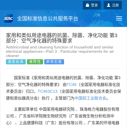
登录
注册
全国标准信息公共服务平台
Togg
navi
国家标准
行业标准
地方标准
家用和类似用途电器的抗菌、除菌、净化功能 第3
部分：空气净化器的特殊要求
Antimicrobial and cleaning function of household and similar
团体标准
企业标准
国际标准
electrical appliances—Part 3 : Particular requirements for air
cleaner
国家标准
推荐性
即将实施
国外标准
技术委员会
国家标准《家用和类似用途电器的抗菌、除菌、净化功能 第3
部分：空气净化器的特殊要求》 由
TC46
（全国家用电器标准化技
术委员会）归口，
TC46SC13
（全国家用电器标准化技术委员会保
健和类似器具分会）执行 ，主管部门为
中国轻工业联合会
。
主要起草单位
中国家用电器研究院
、
珠海格力电器股份有限
公司
、
广东省科学院微生物研究所（广东省微生物分析检测中
心）
、
上品健康科技（广东）股份有限公司
、
广东美的环境电器