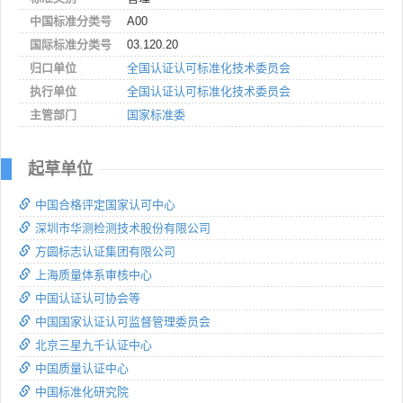
中国标准分类号
A00
国际标准分类号
03.120.20
归口单位
全国认证认可标准化技术委员会
执行单位
全国认证认可标准化技术委员会
主管部门
国家标准委
起草单位
中国合格评定国家认可中心
深圳市华测检测技术股份有限公司
方圆标志认证集团有限公司
上海质量体系审核中心
中国认证认可协会等
中国国家认证认可监督管理委员会
北京三星九千认证中心
中国质量认证中心
中国标准化研究院