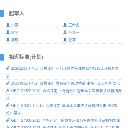
起草人
李燕
王孝霞
梁平
孙纯一
周璐
张莉
相近标准(计划)
20261233-T-469 合格评定 业务连续性管理体系审核和认证机构要
求
20254932-T-469 合格评定 食品安全管理体系 审核与认证机构要求
GB/T 27422-2019 合格评定 业务连续性管理体系审核和认证机构要
求
GB/T 27021.1-2017 合格评定 管理体系审核认证机构要求 第1部
分：要求
GB/T 27308-2011 合格评定 信息技术服务管理体系认证机构要求
GB/T 22003-2017 合格评定 食品安全管理体系 审核与认证机构要