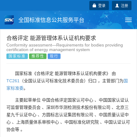
登录
注册
全国标准信息公共服务平台
Togg
navi
国家标准
行业标准
地方标准
合格评定 能源管理体系认证机构要求
Conformity assessment—Requirements for bodies providing
certification of energy management system
团体标准
企业标准
国际标准
国家标准
推荐性
现行
国外标准
技术委员会
国家标准《合格评定 能源管理体系认证机构要求》 由
TC261
（全国认证认可标准化技术委员会）归口 ，主管部门为
国
家标准委
。
主要起草单位
中国合格评定国家认可中心
、
中国国家认证认
可监督管理委员会
、
深圳市华测检测技术股份有限公司
、
北京三
星九千认证中心
、
方圆标志认证集团有限公司
、
中国质量认证中
心
、
上海质量体系审核中心
、
中国标准化研究院
、
中国认证认可
协会等
。