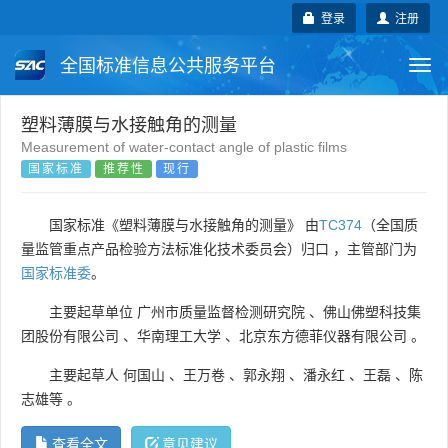
登录
注册
全国标准信息公共服务平台
Togg
navi
国家标准
行业标准
地方标准
塑料薄膜与水接触角的测量
Measurement of water-contact angle of plastic films
国家标准
推荐性
现行
团体标准
企业标准
国际标准
国外标准
技术委员会
国家标准《塑料薄膜与水接触角的测量》 由
TC374
（全国质
量监管重点产品检验方法标准化技术委员会）归口 ，主管部门为
国家标准委
。
主要起草单位
广州市质量监督检测研究院
、
佛山佛塑科技集
团股份有限公司
、
华南理工大学
、
北京东方德菲仪器有限公司
。
主要起草人
何国山
、
王万卷
、
郭永翔
、
潘永红
、
王磊
、
陈
志雄等
。
查看全文
意见建议