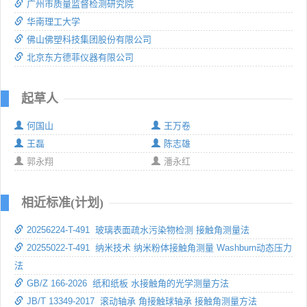
广州市质量监督检测研究院
华南理工大学
佛山佛塑科技集团股份有限公司
北京东方德菲仪器有限公司
起草人
何国山
王万卷
王磊
陈志雄
郭永翔
潘永红
相近标准(计划)
20256224-T-491 玻璃表面疏水污染物检测 接触角测量法
20255022-T-491 纳米技术 纳米粉体接触角测量 Washburn动态压力
法
GB/Z 166-2026 纸和纸板 水接触角的光学测量方法
JB/T 13349-2017 滚动轴承 角接触球轴承 接触角测量方法