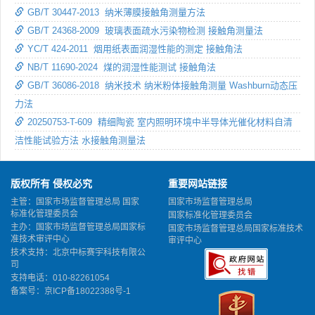
GB/T 30447-2013 纳米薄膜接触角测量方法
GB/T 24368-2009 玻璃表面疏水污染物检测 接触角测量法
YC/T 424-2011 烟用纸表面润湿性能的测定 接触角法
NB/T 11690-2024 煤的润湿性能测试 接触角法
GB/T 36086-2018 纳米技术 纳米粉体接触角测量 Washburn动态压
力法
20250753-T-609 精细陶瓷 室内照明环境中半导体光催化材料自清
洁性能试验方法 水接触角测量法
版权所有 侵权必究
重要网站链接
主管：国家市场监督管理总局 国家
国家市场监督管理总局
标准化管理委员会
国家标准化管理委员会
主办：国家市场监督管理总局国家标
国家市场监督管理总局国家标准技术
准技术审评中心
审评中心
技术支持：北京中标赛宇科技有限公
司
支持电话：010-82261054
备案号：
京ICP备18022388号-1